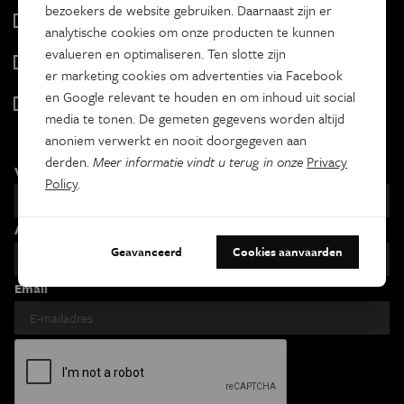
bezoekers de website gebruiken. Daarnaast zijn er
Tracé
analytische cookies om onze producten te kunnen
Wekelijks
evalueren en optimaliseren. Ten slotte zijn
Psyche & brein
er marketing cookies om advertenties via Facebook
Tweewekelijks
en Google relevant te houden en om inhoud uit social
Iedereen wetenschapper
media te tonen. De gemeten gegevens worden altijd
Maandelijks
anoniem verwerkt en nooit doorgegeven aan
derden.
Meer informatie vindt u terug in onze
Privacy
Voornaam
Policy
.
Achternaam
Geavanceerd
Cookies aanvaarden
Email