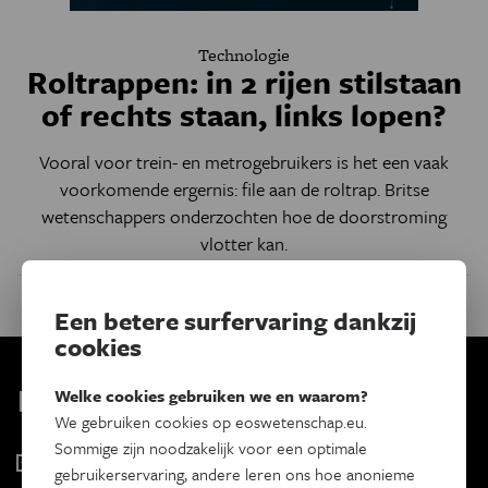
Technologie
Roltrappen: in 2 rijen stilstaan
of rechts staan, links lopen?
Vooral voor trein- en metrogebruikers is het een vaak
voorkomende ergernis: file aan de roltrap. Britse
wetenschappers onderzochten hoe de doorstroming
vlotter kan.
Een betere surfervaring dankzij
cookies
Kies je nieuwsbrief
Welke cookies gebruiken we en waarom?
We gebruiken cookies op eoswetenschap.eu.
Sommige zijn noodzakelijk voor een optimale
Eos Wetenschap
gebruikerservaring, andere leren ons hoe anonieme
2 x week