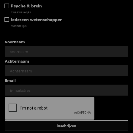
Psyche & brein
Tweewekelijks
Iedereen wetenschapper
Maandelijks
Voornaam
Achternaam
Email