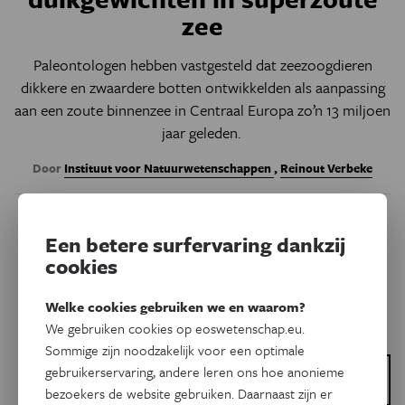
zee
Paleontologen hebben vastgesteld dat zeezoogdieren
dikkere en zwaardere botten ontwikkelden als aanpassing
aan een zoute binnenzee in Centraal Europa zo’n 13 miljoen
jaar geleden.
Door
Instituut voor Natuurwetenschappen
,
Reinout Verbeke
Een betere surfervaring dankzij
cookies
Welke cookies gebruiken we en waarom?
We gebruiken cookies op eoswetenschap.eu.
Sommige zijn noodzakelijk voor een optimale
gebruikerservaring, andere leren ons hoe anonieme
Dit is een artikel van:
KBIN
bezoekers de website gebruiken. Daarnaast zijn er