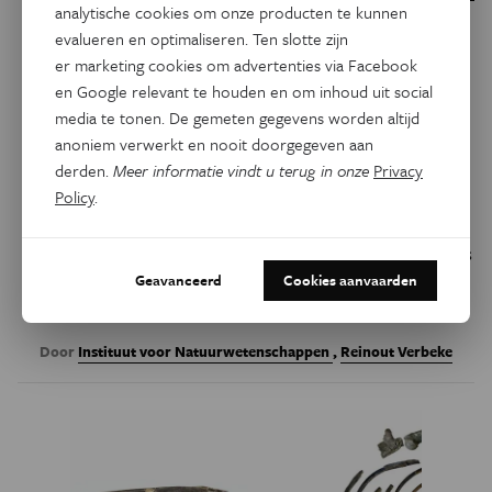
analytische cookies om onze producten te kunnen
evalueren en optimaliseren. Ten slotte zijn
Natuurwetenschappen
Eos Bibliotheek
er marketing cookies om advertenties via Facebook
18 miljoen jaar oude potvis
en Google relevant te houden en om inhoud uit social
met ‘naaldvormige’ snuit joeg
media te tonen. De gemeten gegevens worden altijd
op vinnige prooien
anoniem verwerkt en nooit doorgegeven aan
derden.
Meer informatie vindt u terug in onze
Privacy
Policy
.
Paleontologen hebben een van de oudste fossiele
potvissen opgegraven en beschreven. De nieuwe soort uit
Peru is zo’n 18 miljoen jaar oud.
Rhaphicetus valenciae
was
ongeveer 5 meter lang en had een extreem lange snuit en
Geavanceerd
Cookies aanvaarden
smalle, gepunte tanden.
Door
Instituut voor Natuurwetenschappen
,
Reinout Verbeke