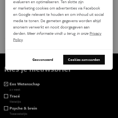
Panckendael, vertoont opnieuw hetzelfde gedrag als in de
evalueren en optimaliseren. Ten slotte zijn
natuur. Dat blijkt uit nauwgezette observaties en
er marketing cookies om advertenties via Facebook
wetenschappelijke analyses. De dieren kwamen uit een
en Google relevant te houden en om inhoud uit social
illegaal Pools kweekcentrum.
media te tonen. De gemeten gegevens worden altijd
anoniem verwerkt en nooit doorgegeven aan
Door
ZOO Science
derden.
Meer informatie vindt u terug in onze
Privacy
Policy
.
Geavanceerd
Cookies aanvaarden
Kies je nieuwsbrief
Eos Wetenschap
2 x week
Tracé
Wekelijks
Psyche & brein
Tweewekelijks