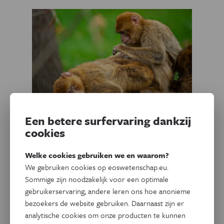
Een betere surfervaring dankzij
cookies
Natuur & Milieu
Wetenschappelijke analyses
Welke cookies gebruiken we en waarom?
tonen aan: blije geadopteerde
We gebruiken cookies op eoswetenschap.eu.
berberapen in ZOO
Sommige zijn noodzakelijk voor een optimale
Planckendael
gebruikerservaring, andere leren ons hoe anonieme
bezoekers de website gebruiken. Daarnaast zijn er
Een familie berberapen, in 2019 opgevangen in de zoo van
analytische cookies om onze producten te kunnen