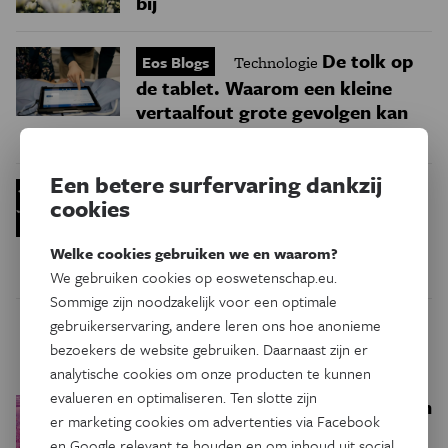
bij
De tolk op
Eos Blogs
Technologie
de tablet. Waarom een kleine
vertaalfout grote gevolgen kan
hebben
Een betere surfervaring dankzij
Deze nieuwe drone
Technologie
cookies
beweegt als een vliegende
eekhoorn
Welke cookies gebruiken we en waarom?
We gebruiken cookies op eoswetenschap.eu.
Sommige zijn noodzakelijk voor een optimale
gebruikerservaring, andere leren ons hoe anonieme
Trending
bezoekers de website gebruiken. Daarnaast zijn er
analytische cookies om onze producten te kunnen
evalueren en optimaliseren. Ten slotte zijn
Een bakkerij op 400 miljoen
Ruimte
er marketing cookies om advertenties via Facebook
kilometer van de aarde
en Google relevant te houden en om inhoud uit social