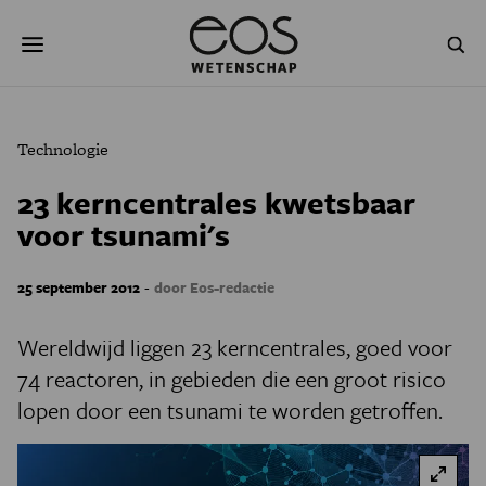
Overslaan
Zoeken
en
naar
de
inhoud
gaan
NATUUR & MILIEU
TECHNOLOGIE
Technologie
GEZONDHEID
RUIMTE
23 kerncentrales kwetsbaar
voor tsunami's
NATUURWETENSCHAPPEN
GESCHIEDENIS
PSYCHE & BREIN
BLOGS
-
25 september 2012
door Eos-redactie
PODCAST
AGENDA
Wereldwijd liggen 23 kerncentrales, goed voor
74 reactoren, in gebieden die een groot risico
JONGE UITDAGERS
lopen door een tsunami te worden getroffen.