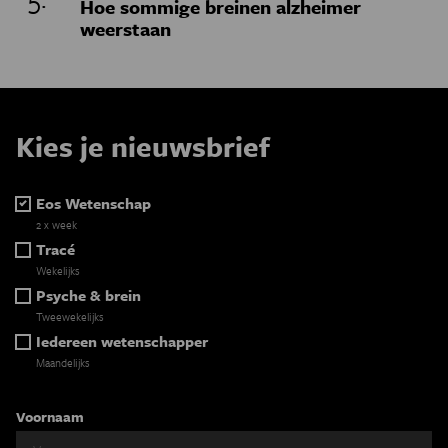
Hoe sommige breinen alzheimer
weerstaan
Kies je nieuwsbrief
Eos Wetenschap
2 x week
Tracé
Wekelijks
Psyche & brein
Tweewekelijks
Iedereen wetenschapper
Maandelijks
Voornaam