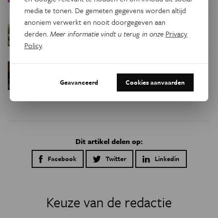
media te tonen. De gemeten gegevens worden altijd
anoniem verwerkt en nooit doorgegeven aan
Waar zijn
Podcast
Natuur & Milieu
derden.
Meer informatie vindt u terug in onze
Privacy
insecten in de winter?
Policy
.
Waarom we tinnitus
Psyche & Brein
in de hersenen moeten zoeken
Geavanceerd
Cookies aanvaarden
Dit artikel delen op:
Facebook
Twitter
Linkedin
Keuze van de redactie