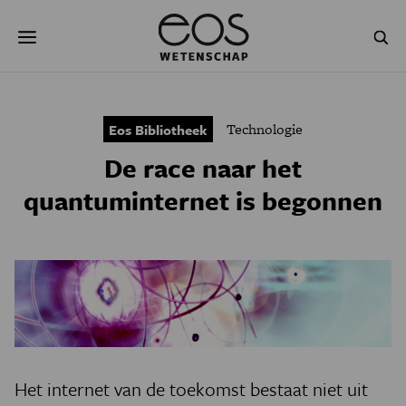
Overslaan
Zoeken
en
naar
de
inhoud
gaan
NATUUR & MILIEU
TECHNOLOGIE
Technologie
Eos Bibliotheek
GEZONDHEID
RUIMTE
De race naar het
NATUURWETENSCHAPPEN
GESCHIEDENIS
quantuminternet is begonnen
PSYCHE & BREIN
BLOGS
PODCAST
AGENDA
JONGE UITDAGERS
Het internet van de toekomst bestaat niet uit