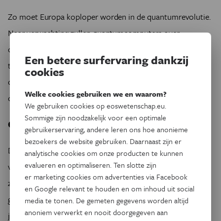
Zo moet Europa koploper worden in de quantumrevolutie.
Naar verwachting zullen quantumcomputers over
ongekende rekenkracht beschikken en voor veel
Een betere surfervaring dankzij
toepassingen geschikt zijn, zoals het kraken van de
cookies
cryptografische algoritmen waarmee de meeste
Welke cookies gebruiken we en waarom?
communicatie op het huidige internet wordt beveiligd.
We gebruiken cookies op eoswetenschap.eu.
Sommige zijn noodzakelijk voor een optimale
Grote concurrentie
gebruikerservaring, andere leren ons hoe anonieme
bezoekers de website gebruiken. Daarnaast zijn er
De verwachting is dat de helft van de meestgebruikte
analytische cookies om onze producten te kunnen
evalueren en optimaliseren. Ten slotte zijn
versleutelingssystemen tegen het einde van het decennium
er marketing cookies om advertenties via Facebook
zijn gekraakt. Daarom is Europa lang niet de enige
en Google relevant te houden en om inhoud uit social
geïnteresseerde partij. China en de VS hebben de afgelopen
media te tonen. De gemeten gegevens worden altijd
anoniem verwerkt en nooit doorgegeven aan
jaren vooruitgang geboekt op dit gebied.