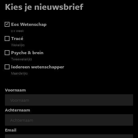
Kies je nieuwsbrief
Eos Wetenschap
2 x week
Tracé
Wekelijks
Psyche & brein
Tweewekelijks
Iedereen wetenschapper
Maandelijks
Voornaam
Achternaam
Email