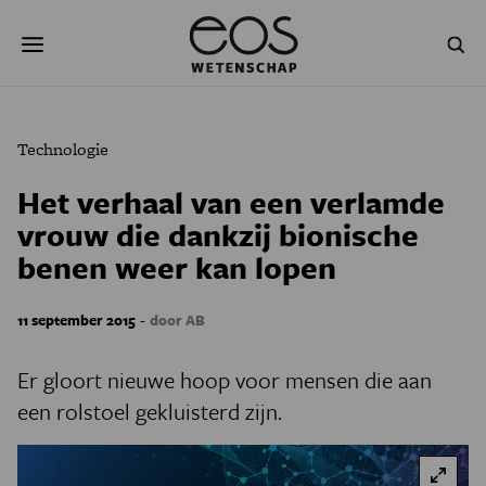
Overslaan
Zoeken
en
naar
de
inhoud
gaan
NATUUR & MILIEU
TECHNOLOGIE
Technologie
GEZONDHEID
RUIMTE
Het verhaal van een verlamde
vrouw die dankzij bionische
NATUURWETENSCHAPPEN
GESCHIEDENIS
benen weer kan lopen
PSYCHE & BREIN
BLOGS
-
11 september 2015
door AB
PODCAST
AGENDA
Er gloort nieuwe hoop voor mensen die aan
JONGE UITDAGERS
een rolstoel gekluisterd zijn.