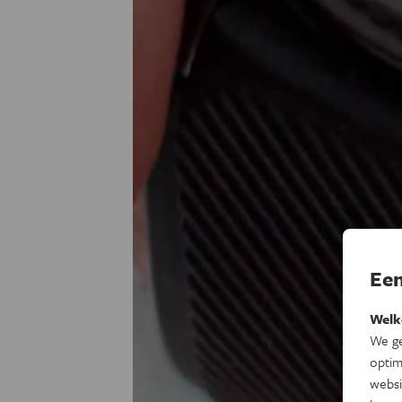
Een
Welk
We ge
optim
websi