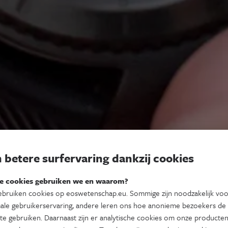
 betere surfervaring dankzij cookies
e cookies gebruiken we en waarom?
bruiken cookies op eoswetenschap.eu. Sommige zijn noodzakelijk vo
ale gebruikerservaring, andere leren ons hoe anonieme bezoekers de
te gebruiken. Daarnaast zijn er analytische cookies om onze producten