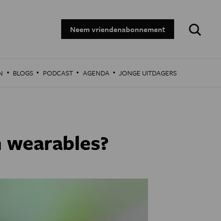
Zoeken:
Neem vriendenabonnement
·
·
·
·
N
BLOGS
PODCAST
AGENDA
JONGE UITDAGERS
n wearables?