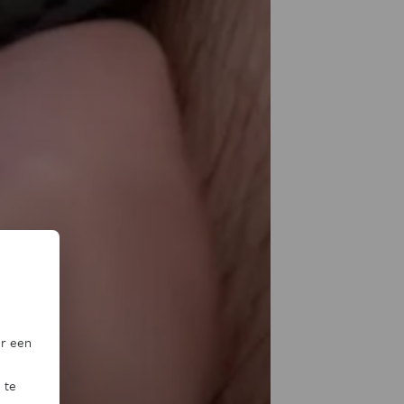
or een
 te