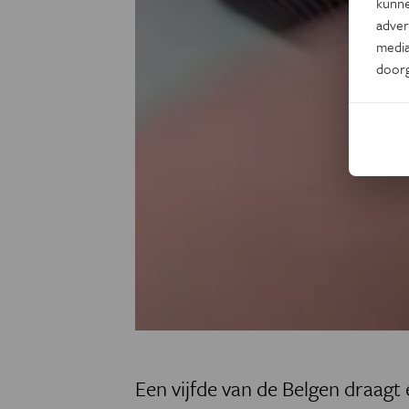
kunne
adver
media
door
Een vijfde van de Belgen draag