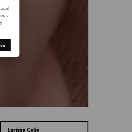
ocial
ooit
y
.
den
Larissa Celis