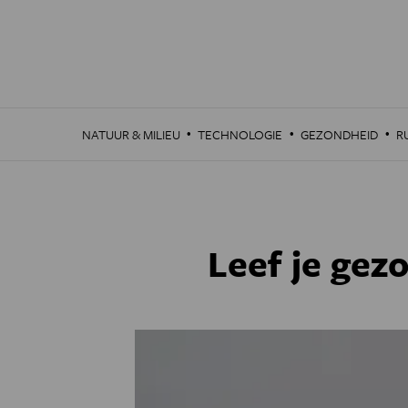
Overslaan
en
naar
de
inhoud
gaan
·
·
·
NATUUR & MILIEU
TECHNOLOGIE
GEZONDHEID
R
Leef je gez