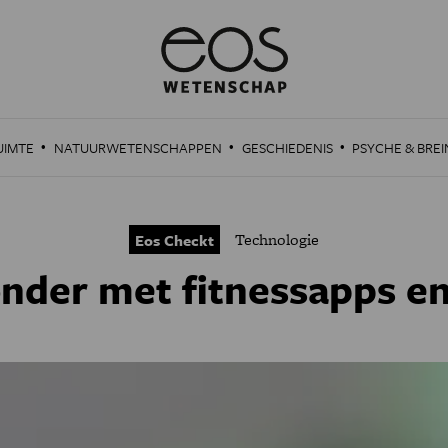
·
·
·
UIMTE
NATUURWETENSCHAPPEN
GESCHIEDENIS
PSYCHE & BREI
Technologie
Eos Checkt
onder met fitnessapps e