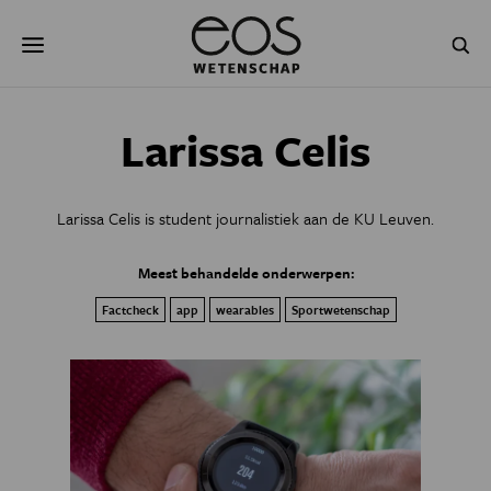
Overslaan
Zoeken
en
naar
de
inhoud
gaan
NATUUR & MILIEU
TECHNOLOGIE
Larissa Celis
GEZONDHEID
RUIMTE
Larissa Celis is student journalistiek aan de KU Leuven.
NATUURWETENSCHAPPEN
GESCHIEDENIS
Meest behandelde onderwerpen:
PSYCHE & BREIN
BLOGS
Factcheck
app
wearables
Sportwetenschap
PODCAST
AGENDA
JONGE UITDAGERS