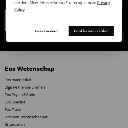
derden.
Meer informatie vindt u terug in onze
Privacy
Policy
.
Geavanceerd
Cookies aanvaarden
Eos Wetenschap
Eos maandblad
Digitale themanummers
Eos Psyche&Brein
Eos Specials
Eos Tracé
Iedereen Wetenschapper
Grijze cellen