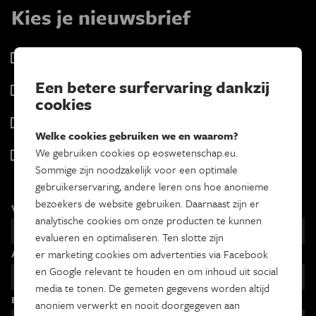
Kies je nieuwsbrief
Eos Wetenschap
2 x week
Een betere surfervaring dankzij
Tracé
cookies
Wekelijks
Psyche & brein
Welke cookies gebruiken we en waarom?
Tweewekelijks
We gebruiken cookies op eoswetenschap.eu.
Iedereen wetenschapper
Sommige zijn noodzakelijk voor een optimale
Maandelijks
gebruikerservaring, andere leren ons hoe anonieme
bezoekers de website gebruiken. Daarnaast zijn er
Voornaam
analytische cookies om onze producten te kunnen
evalueren en optimaliseren. Ten slotte zijn
Achternaam
er marketing cookies om advertenties via Facebook
en Google relevant te houden en om inhoud uit social
media te tonen. De gemeten gegevens worden altijd
Email
anoniem verwerkt en nooit doorgegeven aan