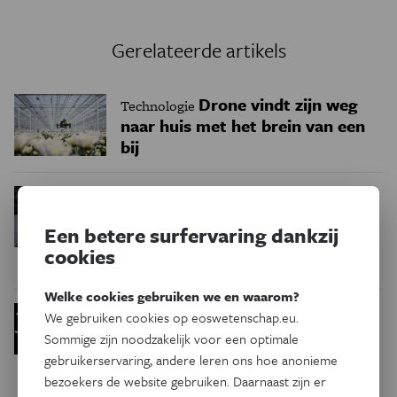
Gerelateerde artikels
Drone vindt zijn weg
Technologie
naar huis met het brein van een
bij
De tolk op
Eos Blogs
Technologie
de tablet. Waarom een kleine
Een betere surfervaring dankzij
vertaalfout grote gevolgen kan
cookies
hebben
Welke cookies gebruiken we en waarom?
Deze nieuwe drone
Technologie
We gebruiken cookies op eoswetenschap.eu.
beweegt als een vliegende
Sommige zijn noodzakelijk voor een optimale
eekhoorn
gebruikerservaring, andere leren ons hoe anonieme
bezoekers de website gebruiken. Daarnaast zijn er