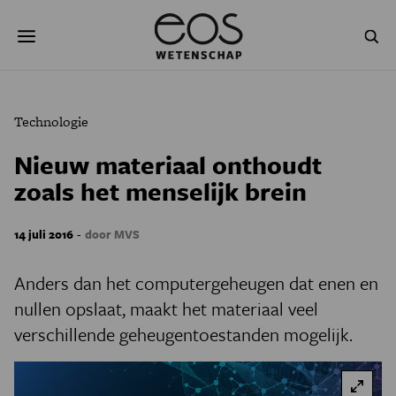
Overslaan
Zoeken
en
naar
de
inhoud
gaan
NATUUR & MILIEU
TECHNOLOGIE
Technologie
GEZONDHEID
RUIMTE
Nieuw materiaal onthoudt
zoals het menselijk brein
NATUURWETENSCHAPPEN
GESCHIEDENIS
PSYCHE & BREIN
BLOGS
-
14 juli 2016
door MVS
PODCAST
AGENDA
Anders dan het computergeheugen dat enen en
nullen opslaat, maakt het materiaal veel
JONGE UITDAGERS
verschillende geheugentoestanden mogelijk.