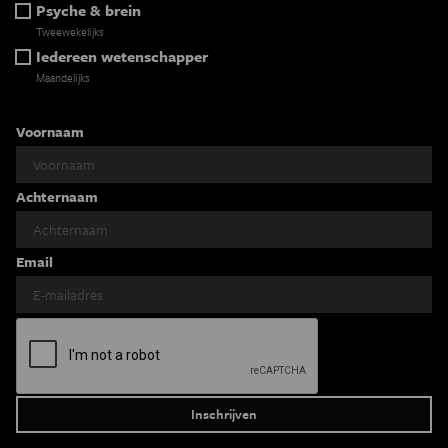
Psyche & brein
Tweewekelijks
Iedereen wetenschapper
Maandelijks
Voornaam
Achternaam
Email