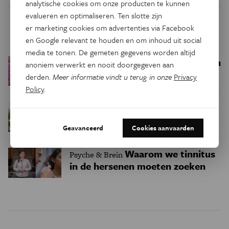
analytische cookies om onze producten te kunnen
evalueren en optimaliseren. Ten slotte zijn
Trending
er marketing cookies om advertenties via Facebook
en Google relevant te houden en om inhoud uit social
media te tonen. De gemeten gegevens worden altijd
Een bakkerij op 400 miljoen
Ruimte
anoniem verwerkt en nooit doorgegeven aan
kilometer van de aarde
derden.
Meer informatie vindt u terug in onze
Privacy
Policy
.
Waar zijn
Podcast
Natuur & Milieu
insecten in de winter?
Geavanceerd
Cookies aanvaarden
Waarom we tinnitus
Psyche & Brein
in de hersenen moeten zoeken