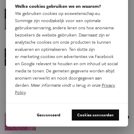
Welke cookies gebruiken we en waarom?
De tolk op
We gebruiken cookies op eoswetenschap.eu.
Eos Blogs
Technologie
de tablet. Waarom een kleine
Sommige zijn noodzakelijk voor een optimale
vertaalfout grote gevolgen kan
gebruikerservaring, andere leren ons hoe anonieme
hebben
bezoekers de website gebruiken. Daarnaast zijn er
analytische cookies om onze producten te kunnen
evalueren en optimaliseren. Ten slotte zijn
Deze nieuwe drone
Technologie
er marketing cookies om advertenties via Facebook
beweegt als een vliegende
en Google relevant te houden en om inhoud uit social
eekhoorn
media te tonen. De gemeten gegevens worden altijd
anoniem verwerkt en nooit doorgegeven aan
derden.
Meer informatie vindt u terug in onze
Privacy
Policy
.
Trending
Geavanceerd
Cookies aanvaarden
Een bakkerij op 400 miljoen
Ruimte
kilometer van de aarde