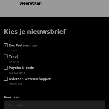
weerstaan
Kies je nieuwsbrief
Eos Wetenschap
2 x week
Tracé
Wekelijks
Psyche & brein
Tweewekelijks
Iedereen wetenschapper
Maandelijks
Voornaam