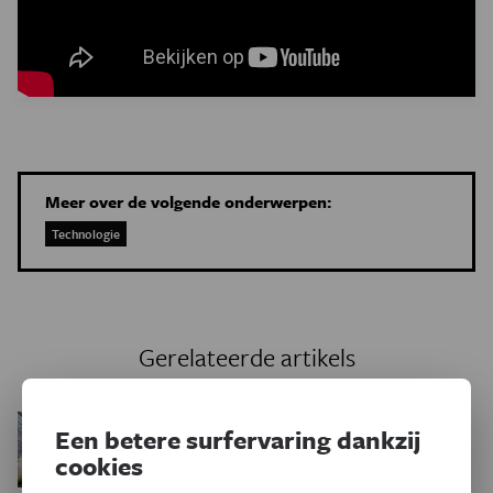
Meer over de volgende onderwerpen:
Technologie
Gerelateerde artikels
Drone vindt zijn weg
Technologie
Een betere surfervaring dankzij
naar huis met het brein van een
cookies
bij