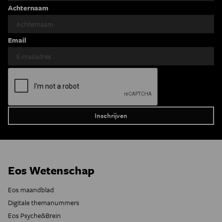
Achternaam
Email
Eos Wetenschap
Eos maandblad
Digitale themanummers
Eos Psyche&Brein