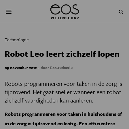
Overslaan
Zoeken
en
naar
de
inhoud
gaan
NATUUR & MILIEU
TECHNOLOGIE
Technologie
GEZONDHEID
RUIMTE
Robot Leo leert zichzelf lopen
NATUURWETENSCHAPPEN
GESCHIEDENIS
-
09 november 2012
door Eos-redactie
PSYCHE & BREIN
BLOGS
Robots programmeren voor taken in de zorg is
PODCAST
AGENDA
tijdrovend. Het gaat sneller wanneer een robot
zichzelf vaardigheden kan aanleren.
JONGE UITDAGERS
Robots programmeren voor taken in huishoudens of
in de zorg is tijdrovend en lastig. Een efficiëntere