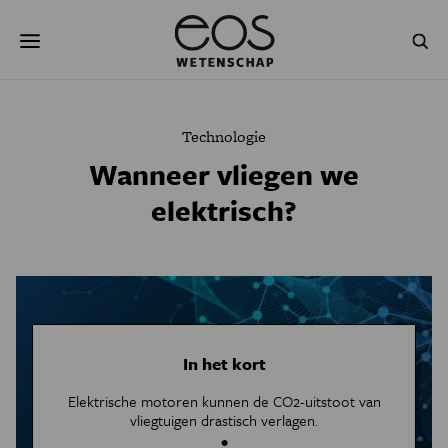
Overslaan
Zoeken
en
naar
de
inhoud
gaan
NATUUR & MILIEU
TECHNOLOGIE
Technologie
GEZONDHEID
RUIMTE
Wanneer vliegen we
elektrisch?
NATUURWETENSCHAPPEN
GESCHIEDENIS
PSYCHE & BREIN
BLOGS
PODCAST
AGENDA
JONGE UITDAGERS
In het kort
Elektrische motoren kunnen de CO2-uitstoot van
vliegtuigen drastisch verlagen.