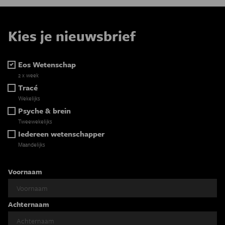
Kies je nieuwsbrief
Eos Wetenschap
2 x week
Tracé
Wekelijks
Psyche & brein
Tweewekelijks
Iedereen wetenschapper
Maandelijks
Voornaam
Achternaam