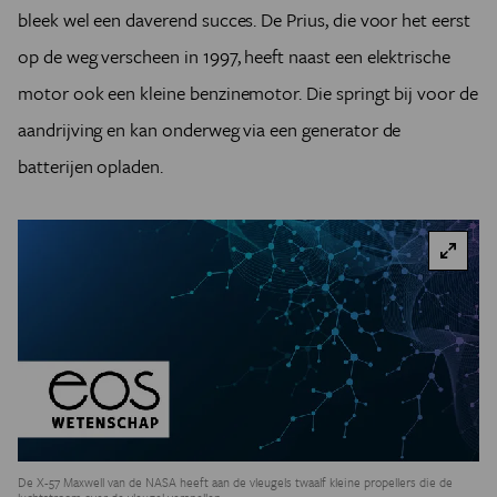
bleek wel een daverend succes. De Prius, die voor het eerst
op de weg verscheen in 1997, heeft naast een elektrische
motor ook een kleine benzinemotor. Die springt bij voor de
aandrijving en kan onderweg via een generator de
batterijen opladen.
De X-57 Maxwell van de NASA heeft aan de vleugels twaalf kleine propellers die de