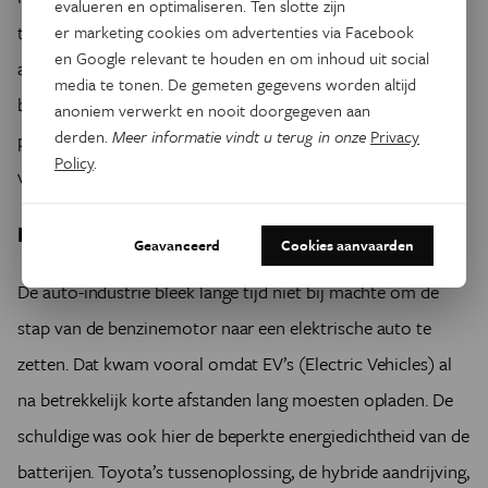
evalueren en optimaliseren. Ten slotte zijn
topsnelheid van bijna 220 km/u. Toch ziet Airbus voorlopig
er marketing cookies om advertenties via Facebook
en Google relevant te houden en om inhoud uit social
af van een volledig elektrisch vliegtuig. In 2017 schrapte het
media te tonen. De gemeten gegevens worden altijd
bedrijf het plan om de E-Fan in productie te nemen. In de
anoniem verwerkt en nooit doorgegeven aan
derden.
Meer informatie vindt u terug in onze
Privacy
plaats wil het zich toeleggen op de ontwikkeling van
Policy
.
vliegtuigen met een hybride aandrijving.
Hybride aandrijvingen
Geavanceerd
Cookies aanvaarden
De auto-industrie bleek lange tijd niet bij machte om de
stap van de benzinemotor naar een elektrische auto te
zetten. Dat kwam vooral omdat EV’s (Electric Vehicles) al
na betrekkelijk korte afstanden lang moesten opladen. De
schuldige was ook hier de beperkte energiedichtheid van de
batterijen. Toyota’s tussenoplossing, de hybride aandrijving,