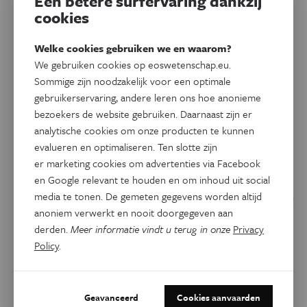
Een betere surfervaring dankzij
cookies
Welke cookies gebruiken we en waarom?
We gebruiken cookies op eoswetenschap.eu.
Sommige zijn noodzakelijk voor een optimale
gebruikerservaring, andere leren ons hoe anonieme
bezoekers de website gebruiken. Daarnaast zijn er
Gezondheid
Eos Blogs
analytische cookies om onze producten te kunnen
Klein maar fijn: de belofte van
evalueren en optimaliseren. Ten slotte zijn
nanomedicijnen
er marketing cookies om advertenties via Facebook
en Google relevant te houden en om inhoud uit social
media te tonen. De gemeten gegevens worden altijd
Nanomedicijnen bieden heel veel voordelen in vergelijking
anoniem verwerkt en nooit doorgegeven aan
met conventionele medicijnen, zoals het gericht kunnen
derden.
Meer informatie vindt u terug in onze
Privacy
behandelen van kankergezwellen zonder de omliggende
Policy
.
gezonde cellen te beschadigen. Maar zelfs op kleine schaal
wachten nog heel wat grote uitdagingen.
Door
Tim Bomberna
Geavanceerd
Cookies aanvaarden