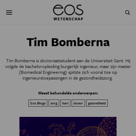
Overslaan
Zoeken
en
naar
de
inhoud
gaan
NATUUR & MILIEU
TECHNOLOGIE
Tim Bomberna
GEZONDHEID
RUIMTE
Tim Bomberna is doctoraatsstudent aan de Universiteit Gent. Hij
NATUURWETENSCHAPPEN
GESCHIEDENIS
volgde de bacheloropleiding burgerlijk ingenieur, maar zijn master
(Biomedical Engineering) spitste zich vooral toe op
ingenieurstoepassingen in de gezondheidszorg.
PSYCHE & BREIN
BLOGS
Meest behandelde onderwerpen:
PODCAST
AGENDA
Eos Blogs
zorg
hart
donor
gezondheid
JONGE UITDAGERS