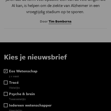
AI kan, is helpen om de ziekte van Alzheimer in een
vroegtijdig stadium op te sporen.
Door
Tim Bomberna
Kies je nieuwsbrief
Eos Wetenschap
2 x week
Tracé
Wekelijks
Psyche & brein
Tweewekelijks
Iedereen wetenschapper
Maandelijks