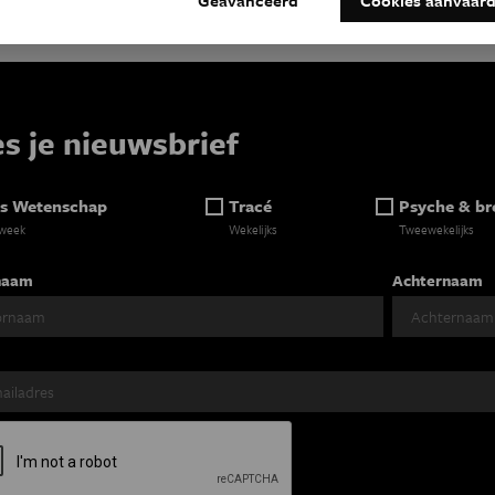
es je nieuwsbrief
s Wetenschap
Tracé
Psyche & br
 week
Wekelijks
Tweewekelijks
naam
Achternaam