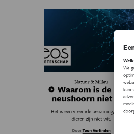
Een
Welk
We ge
optim
Natuur & Milieu
websi
Waarom is de witt
kunne
neushoorn niet wit?
adver
media
Het is een vreemde benaming, want de
door
dieren zijn niet wit.
Door
Toon Verlinden