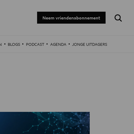
Zoeken:
Neem vriendenabonnement
·
·
·
·
N
BLOGS
PODCAST
AGENDA
JONGE UITDAGERS