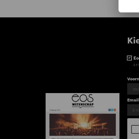
Ki
Eo
2 x
Voor
Email