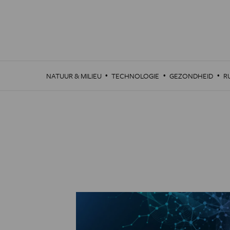
Overslaan
en
naar
de
inhoud
gaan
·
·
·
NATUUR & MILIEU
TECHNOLOGIE
GEZONDHEID
R