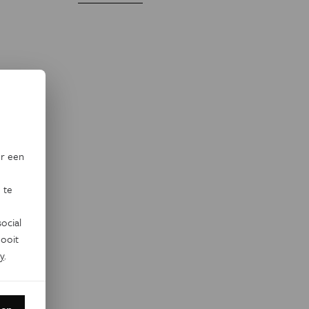
or een
 te
ocial
ooit
y
.
den