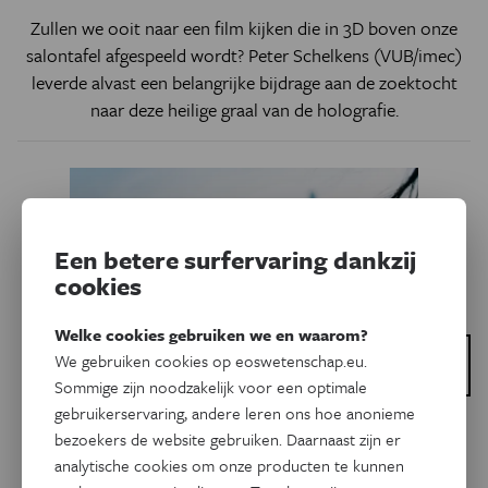
Zullen we ooit naar een film kijken die in 3D boven onze
salontafel afgespeeld wordt? Peter Schelkens (VUB/imec)
leverde alvast een belangrijke bijdrage aan de zoektocht
naar deze heilige graal van de holografie.
Een betere surfervaring dankzij
cookies
Welke cookies gebruiken we en waarom?
Dit is een artikel van:
We gebruiken cookies op eoswetenschap.eu.
imec
Sommige zijn noodzakelijk voor een optimale
gebruikerservaring, andere leren ons hoe anonieme
bezoekers de website gebruiken. Daarnaast zijn er
Technologie
Eos Bibliotheek
analytische cookies om onze producten te kunnen
5G-straling in kaart gebracht