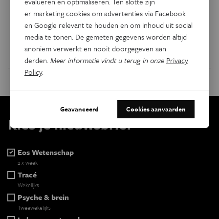
evalueren en optimaliseren. Ten slotte zijn
er marketing cookies om advertenties via Facebook
Zal de vijfde generatie mobiele netwerken de blootstelling
en Google relevant te houden en om inhoud uit social
aan elektromagnetische straling verhogen? Een imec-
media te tonen. De gemeten gegevens worden altijd
onderzoeksgroep aan de UGent bracht de voorbije
anoniem verwerkt en nooit doorgegeven aan
maanden de straling van de eerste 5G-netwerken in kaart.
derden.
Meer informatie vindt u terug in onze
Privacy
Policy
.
Geavanceerd
Cookies aanvaarden
Kies je nieuwsbrief
Eos Wetenschap
2 x week
Tracé
Wekelijks
Psyche & brein
Tweewekelijks