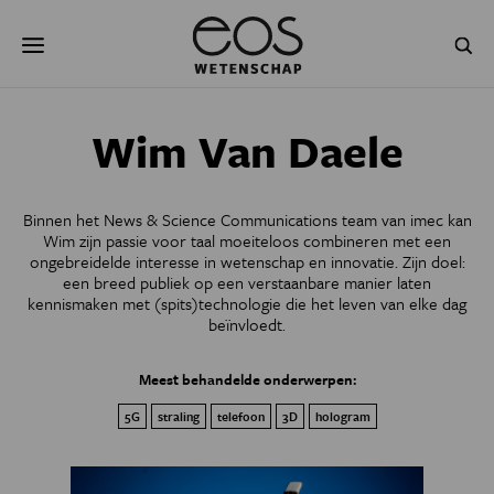
Overslaan
Zoeken
en
naar
de
inhoud
gaan
NATUUR & MILIEU
TECHNOLOGIE
Wim Van Daele
GEZONDHEID
RUIMTE
Binnen het News & Science Communications team van imec kan
NATUURWETENSCHAPPEN
GESCHIEDENIS
Wim zijn passie voor taal moeiteloos combineren met een
ongebreidelde interesse in wetenschap en innovatie. Zijn doel:
een breed publiek op een verstaanbare manier laten
PSYCHE & BREIN
BLOGS
kennismaken met (spits)technologie die het leven van elke dag
beïnvloedt.
PODCAST
AGENDA
Meest behandelde onderwerpen:
JONGE UITDAGERS
5G
straling
telefoon
3D
hologram