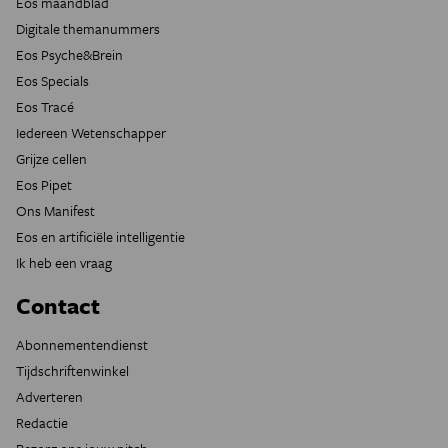
Eos maandblad
Digitale themanummers
Eos Psyche&Brein
Eos Specials
Eos Tracé
Iedereen Wetenschapper
Grijze cellen
Eos Pipet
Ons Manifest
Eos en artificiële intelligentie
Ik heb een vraag
Contact
Abonnementendienst
Tijdschriftenwinkel
Adverteren
Redactie