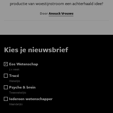
productie van woestijnstroom een achterhaald idee?
Door
Anouck Vrouwe
Kies je nieuwsbrief
Eos Wetenschap
2 x week
Tracé
Wekelijks
Psyche & brein
Tweewekelijks
Iedereen wetenschapper
Maandelijks