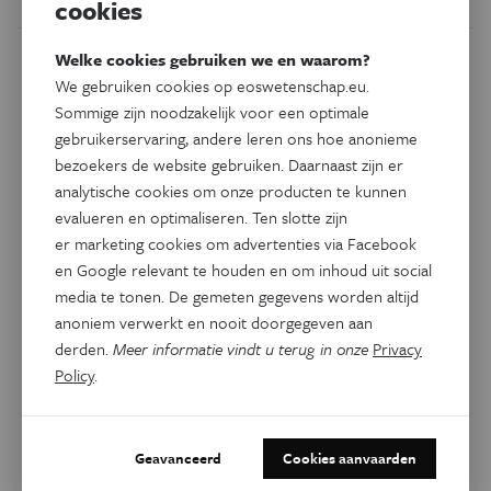
cookies
Welke cookies gebruiken we en waarom?
We gebruiken cookies op eoswetenschap.eu.
Sommige zijn noodzakelijk voor een optimale
gebruikerservaring, andere leren ons hoe anonieme
bezoekers de website gebruiken. Daarnaast zijn er
analytische cookies om onze producten te kunnen
evalueren en optimaliseren. Ten slotte zijn
er marketing cookies om advertenties via Facebook
en Google relevant te houden en om inhoud uit social
media te tonen. De gemeten gegevens worden altijd
anoniem verwerkt en nooit doorgegeven aan
Gezondheid
Mens op een chip
derden.
Meer informatie vindt u terug in onze
Privacy
Policy
.
Organen-op-een-chip kunnen een perfect alternatief zijn
voor diermodellen. Hoe ver staat deze technologie?
Geavanceerd
Cookies aanvaarden
Door
Anouck Vrouwe