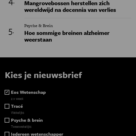
Mangrovebossen herstellen zich
wereldwijd na decennia van verlies
Psyche & Brein
Hoe sommige breinen alzheimer
weerstaan
Kies je nieuwsbrief
Eos Wetenschap
2 x week
Tracé
Wekelijks
Psyche & brein
Tweewekelijks
Iedereen wetenschapper