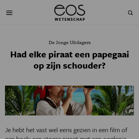
Overslaan
Zoeken
en
naar
de
inhoud
gaan
NATUUR & MILIEU
TECHNOLOGIE
De Jonge Uitdagers
GEZONDHEID
RUIMTE
Had elke piraat een papegaai
op zijn schouder?
NATUURWETENSCHAPPEN
GESCHIEDENIS
PSYCHE & BREIN
BLOGS
PODCAST
AGENDA
JONGE UITDAGERS
Je hebt het vast wel eens gezien in een film of
een boek: een stoere piraat met een ooglapje,