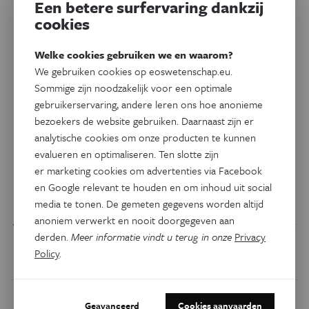
Een betere surfervaring dankzij
cookies
Welke cookies gebruiken we en waarom?
We gebruiken cookies op eoswetenschap.eu.
Sommige zijn noodzakelijk voor een optimale
gebruikerservaring, andere leren ons hoe anonieme
bezoekers de website gebruiken. Daarnaast zijn er
analytische cookies om onze producten te kunnen
De Jonge Uitdagers
De superheld in je fruitmand:
evalueren en optimaliseren. Ten slotte zijn
er marketing cookies om advertenties via Facebook
de fruitvlieg
en Google relevant te houden en om inhoud uit social
media te tonen. De gemeten gegevens worden altijd
Je kent ze wel: die kleine, irritante vliegjes die uit het niets
anoniem verwerkt en nooit doorgegeven aan
verschijnen zodra je een banaan vergeet op te eten. Wacht
derden.
Meer informatie vindt u terug in onze
Privacy
even voor je de vliegenmepper bovenhaalt, want dat
Policy
.
piepkleine vliegje is een superheld in vermomming.
Geavanceerd
Cookies aanvaarden