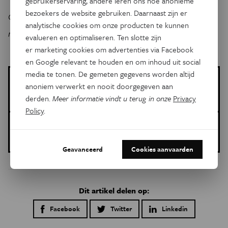
gebruikerservaring, andere leren ons hoe anonieme
bezoekers de website gebruiken. Daarnaast zijn er
Ga direct naar
tijdschriftenwinkel.be
en ontvang het
analytische cookies om onze producten te kunnen
magazine bij jou thuis!
evalueren en optimaliseren. Ten slotte zijn
er marketing cookies om advertenties via Facebook
en Google relevant te houden en om inhoud uit social
media te tonen. De gemeten gegevens worden altijd
Meer over de volgende onderwerpen:
anoniem verwerkt en nooit doorgegeven aan
De Jonge Uitdagers
derden.
Meer informatie vindt u terug in onze
Privacy
Policy
.
Gepubliceerd op:
15 juli 2025
Geavanceerd
Cookies aanvaarden
Dit artikel delen op:
Facebook
Twitter
Linkedin