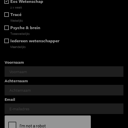
Eos Wetenschap
2 x week
Tracé
Wekelijks
Psyche & brein
Tweewekelijks
Iedereen wetenschapper
Maandelijks
Voornaam
Achternaam
Email