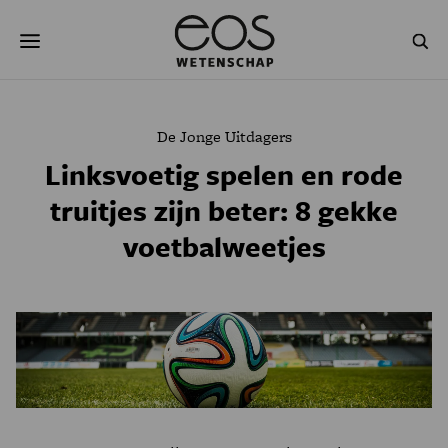
Overslaan
Zoeken
en
naar
de
inhoud
gaan
NATUUR & MILIEU
TECHNOLOGIE
De Jonge Uitdagers
GEZONDHEID
RUIMTE
Linksvoetig spelen en rode
truitjes zijn beter: 8 gekke
NATUURWETENSCHAPPEN
GESCHIEDENIS
voetbalweetjes
PSYCHE & BREIN
BLOGS
PODCAST
AGENDA
JONGE UITDAGERS