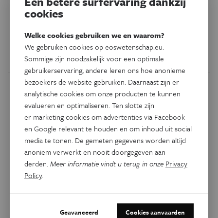
Een betere surfervaring dankzij
cookies
Het Amerikaanse ruimteagentschap NASA speelt met het
plan om een kleine planetoïde in een wijde omloopbaan
Welke cookies gebruiken we en waarom?
om de maan te manoeuvreren.
We gebruiken cookies op eoswetenschap.eu.
Sommige zijn noodzakelijk voor een optimale
Door
Eddy Echternach
gebruikerservaring, andere leren ons hoe anonieme
bezoekers de website gebruiken. Daarnaast zijn er
analytische cookies om onze producten te kunnen
evalueren en optimaliseren. Ten slotte zijn
er marketing cookies om advertenties via Facebook
en Google relevant te houden en om inhoud uit social
media te tonen. De gemeten gegevens worden altijd
anoniem verwerkt en nooit doorgegeven aan
derden.
Meer informatie vindt u terug in onze
Privacy
Policy
.
Ruimte
Geavanceerd
Cookies aanvaarden