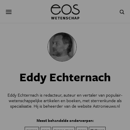
Overslaan
Zoeken
en
naar
de
inhoud
gaan
NATUUR & MILIEU
TECHNOLOGIE
GEZONDHEID
RUIMTE
NATUURWETENSCHAPPEN
GESCHIEDENIS
Eddy Echternach
PSYCHE & BREIN
BLOGS
PODCAST
AGENDA
Eddy Echternach is redacteur, auteur en vertaler van populair-
wetenschappelijke artikelen en boeken, met sterrenkunde als
JONGE UITDAGERS
specialisatie. Hij is beheerder van de website
Astronieuws.nl
Meest behandelde onderwerpen: