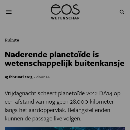
Overslaan
Zoeken
en
naar
de
inhoud
gaan
NATUUR & MILIEU
TECHNOLOGIE
Ruimte
GEZONDHEID
RUIMTE
Naderende planetoïde is
wetenschappelijk buitenkansje
NATUURWETENSCHAPPEN
GESCHIEDENIS
PSYCHE & BREIN
BLOGS
-
15 februari 2013
door EE
PODCAST
AGENDA
Vrijdagnacht scheert planetoïde 2012 DA14 op
een afstand van nog geen 28.000 kilometer
JONGE UITDAGERS
langs het aardoppervlak. Belangstellenden
kunnen de passage live volgen.