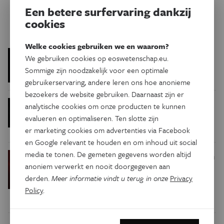
Een betere surfervaring dankzij
Gerelateerde artikels
cookies
Welke cookies gebruiken we en waarom?
Dubbele grindbak
Ruimte
We gebruiken cookies op eoswetenschap.eu.
Sommige zijn noodzakelijk voor een optimale
gebruikerservaring, andere leren ons hoe anonieme
bezoekers de website gebruiken. Daarnaast zijn er
De zonsverduistering is hét
Ruimte
analytische cookies om onze producten te kunnen
moment voor wetenschappelijke
evalueren en optimaliseren. Ten slotte zijn
experimenten
er marketing cookies om advertenties via Facebook
en Google relevant te houden en om inhoud uit social
media te tonen. De gemeten gegevens worden altijd
Roterend planetenstelsel in
Ruimte
anoniem verwerkt en nooit doorgegeven aan
wording
derden.
Meer informatie vindt u terug in onze
Privacy
Policy
.