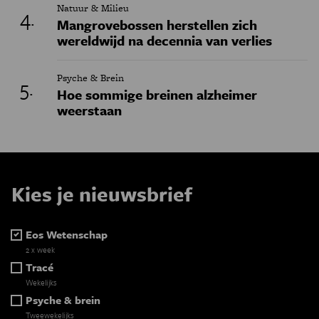
Natuur & Milieu
Mangrovebossen herstellen zich
wereldwijd na decennia van verlies
Psyche & Brein
Hoe sommige breinen alzheimer
weerstaan
Kies je nieuwsbrief
Eos Wetenschap
2 x week
Tracé
Wekelijks
Psyche & brein
Tweewekelijks