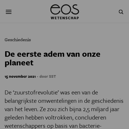
Overslaan
Zoeken
en
naar
de
inhoud
gaan
NATUUR & MILIEU
TECHNOLOGIE
Geschiedenis
GEZONDHEID
RUIMTE
De eerste adem van onze
planeet
NATUURWETENSCHAPPEN
GESCHIEDENIS
PSYCHE & BREIN
BLOGS
-
15 november 2021
door SST
PODCAST
AGENDA
De ‘zuurstofrevolutie’ was een van de
belangrijkste omwentelingen in de geschiedenis
JONGE UITDAGERS
van het leven. Ze zou zich bijna 2,5 miljard jaar
geleden hebben voltrokken, concluderen
wetenschappers op basis van bacterie-