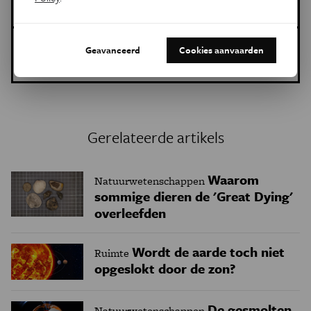
Geschiedenis
aarde
zuurstof
Dit is een artikel van:
Geavanceerd
Cookies aanvaarden
Eos Wetenschap
Gerelateerde artikels
Waarom
Natuurwetenschappen
sommige dieren de 'Great Dying'
overleefden
Wordt de aarde toch niet
Ruimte
opgeslokt door de zon?
De gesmolten
Natuurwetenschappen