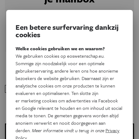
Schrijf je in op onze nieuwsbrief en ontvang elke woensdag
en vrijdag een selectie van de wetenschap, natuur en
technologie van
Eos
.
Een betere surfervaring dankzij
cookies
Schrijf je in
Welke cookies gebruiken we en waarom?
We gebruiken cookies op eoswetenschap.eu.
Sommige zijn noodzakelijk voor een optimale
gebruikerservaring, andere leren ons hoe anonieme
bezoekers de website gebruiken. Daarnaast zijn er
analytische cookies om onze producten te kunnen
planeetonderzoekers
MIT, Massachusetts, Verenigde Staten en
1
.
evalueren en optimaliseren. Ten slotte zijn
Max-Planck-Institut für Marine Mikrobiologie, Bremen, Duitsland
er marketing cookies om advertenties via Facebook
en Google relevant te houden en om inhoud uit social
media te tonen. De gemeten gegevens worden altijd
anoniem verwerkt en nooit doorgegeven aan
derden.
Meer informatie vindt u terug in onze
Privacy
Meer over de volgende onderwerpen:
Policy
.