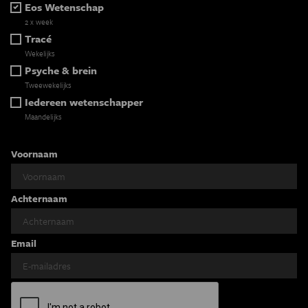
Eos Wetenschap
2 x week
Tracé
Wekelijks
Psyche & brein
Tweewekelijks
Iedereen wetenschapper
Maandelijks
Voornaam
Achternaam
Email