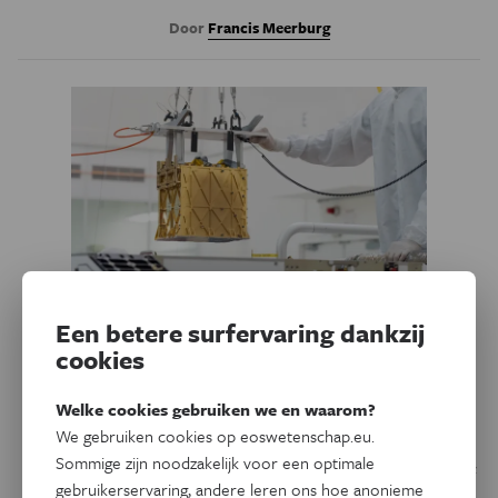
Door
Francis Meerburg
Een betere surfervaring dankzij
cookies
Ruimte
Marsrobot Perseverance haalt
Welke cookies gebruiken we en waarom?
zuurstof uit de atmosfeer
We gebruiken cookies op eoswetenschap.eu.
Sommige zijn noodzakelijk voor een optimale
In de toekomst is zuurstof nodig om ter plaatse brandstof
gebruikerservaring, andere leren ons hoe anonieme