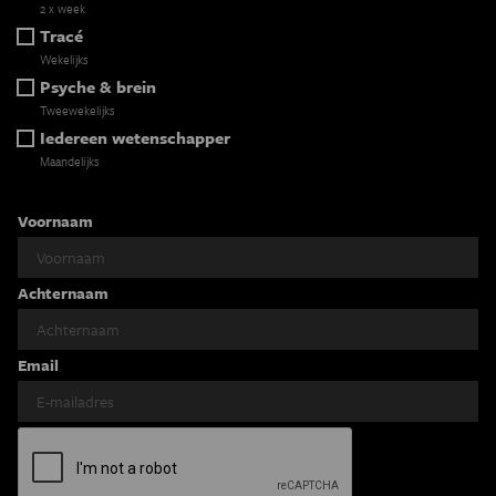
2 x week
Tracé
Wekelijks
Psyche & brein
Tweewekelijks
Iedereen wetenschapper
Maandelijks
Voornaam
Achternaam
Email