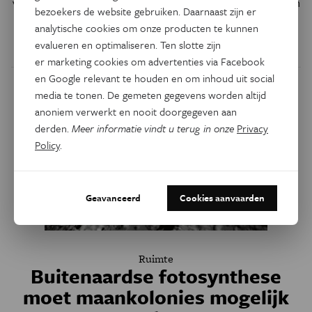
voor raketten te produceren, zodat ruimtetuigen vlot heen
bezoekers de website gebruiken. Daarnaast zijn er
en weer kunnen pendelen tussen de aarde en Mars.
analytische cookies om onze producten te kunnen
evalueren en optimaliseren. Ten slotte zijn
Door
Hans Plets
er marketing cookies om advertenties via Facebook
en Google relevant te houden en om inhoud uit social
media te tonen. De gemeten gegevens worden altijd
anoniem verwerkt en nooit doorgegeven aan
derden.
Meer informatie vindt u terug in onze
Privacy
Policy
.
Geavanceerd
Cookies aanvaarden
Ruimte
Buitenaardse fotosynthese
moet maankolonies mogelijk