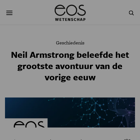
Overslaan
Zoeken
en
naar
de
inhoud
gaan
NATUUR & MILIEU
TECHNOLOGIE
Geschiedenis
GEZONDHEID
RUIMTE
Neil Armstrong beleefde het
grootste avontuur van de
NATUURWETENSCHAPPEN
GESCHIEDENIS
vorige eeuw
PSYCHE & BREIN
BLOGS
PODCAST
AGENDA
JONGE UITDAGERS
ste