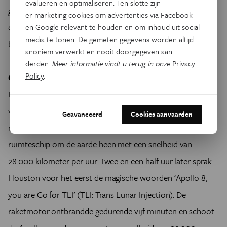
evalueren en optimaliseren. Ten slotte zijn
genoodzaakt over te stappen in de maanmodule, waar ze
er marketing cookies om advertenties via Facebook
drie dagen verbleven voor ze in het moederschip een
en Google relevant te houden en om inhoud uit social
media te tonen. De gemeten gegevens worden altijd
behouden terugkeer maken.
anoniem verwerkt en nooit doorgegeven aan
derden.
Meer informatie vindt u terug in onze
Privacy
Policy
.
Generale repetitie
In december 1968 vertrok Apollo 8 zonder maanlander
voor de eerste bemande vlucht uit de geschiedenis naar en
Geavanceerd
Cookies aanvaarden
rond de maan. Elf minuten na vertrek cirkelde het
ruimteschip om de aarde heen met een snelheid van
28.000 kilometer per uur. Twee en een half uur later sprak
Houston voor het eerst de magische woorden ‘Apollo 8,
you are Go for TLI’ (TLI: Trans Lunar Injection). De
raketmotor ontbrandde gedurende vijf minuten en schoot