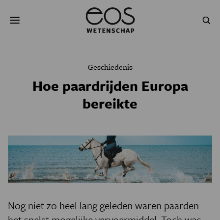
Overslaan
Zoeken
en
naar
de
inhoud
gaan
NATUUR & MILIEU
TECHNOLOGIE
Geschiedenis
GEZONDHEID
RUIMTE
Hoe paardrijden Europa
bereikte
NATUURWETENSCHAPPEN
GESCHIEDENIS
PSYCHE & BREIN
BLOGS
PODCAST
AGENDA
JONGE UITDAGERS
Nog niet zo heel lang geleden waren paarden
het snelst mogelijke vervoermiddel. Toch was