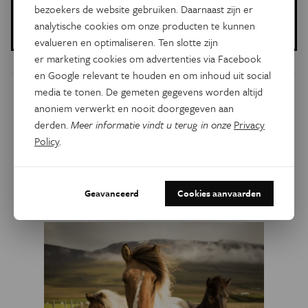
bezoekers de website gebruiken. Daarnaast zijn er
Gepubliceerd op:
analytische cookies om onze producten te kunnen
01 juli 2024
evalueren en optimaliseren. Ten slotte zijn
er marketing cookies om advertenties via Facebook
en Google relevant te houden en om inhoud uit social
media te tonen. De gemeten gegevens worden altijd
Dit artikel delen op:
anoniem verwerkt en nooit doorgegeven aan
derden.
Meer informatie vindt u terug in onze
Privacy
Facebook
Twitter
Linkedin
Policy
.
Gerelateerde artikels
Geavanceerd
Cookies aanvaarden