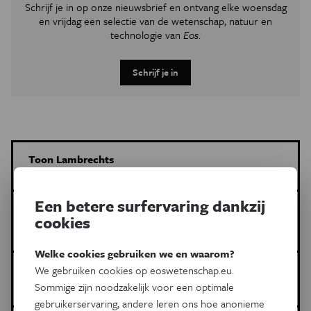
Schrijf je in op onze nieuwsbrief en ontvang elke woensdag
en vrijdag een selectie van de wetenschap, natuur en
technologie van
Eos
.
Schrijf je in
Toon Lambrechts
Meer artikels van deze auteur
Een betere surfervaring dankzij
Meer over de volgende onderwerpen:
cookies
Geschiedenis
paarden
domesticatie
Welke cookies gebruiken we en waarom?
Dit is een artikel van:
We gebruiken cookies op eoswetenschap.eu.
Sommige zijn noodzakelijk voor een optimale
Eos Wetenschap
gebruikerservaring, andere leren ons hoe anonieme