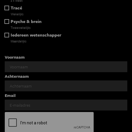
2 x week
Tracé
Wekelijks
Psyche & brein
Tweewekelijks
Iedereen wetenschapper
Maandelijks
Voornaam
Achternaam
Email