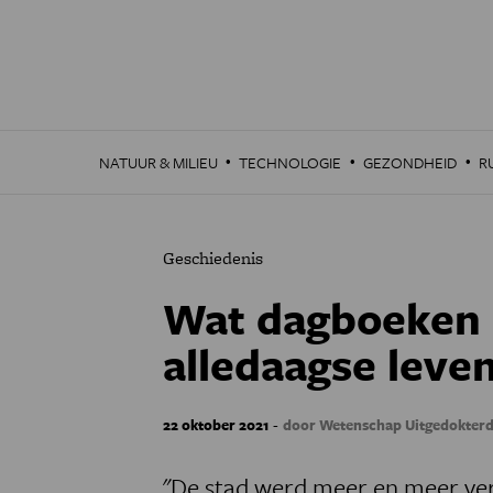
Overslaan
en
naar
de
inhoud
gaan
·
·
·
NATUUR & MILIEU
TECHNOLOGIE
GEZONDHEID
R
Geschiedenis
Wat dagboeken o
alledaagse leven
-
22 oktober 2021
door Wetenschap Uitgedokter
"De stad werd meer en meer ve