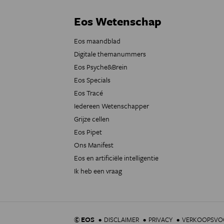
Eos Wetenschap
Eos maandblad
Digitale themanummers
Eos Psyche&Brein
Eos Specials
Eos Tracé
Iedereen Wetenschapper
Grijze cellen
Eos Pipet
Ons Manifest
Eos en artificiële intelligentie
Ik heb een vraag
© EOS
DISCLAIMER
PRIVACY
VERKOOPSV