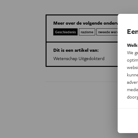
Meer over de volgende onderwerpen:
Een
Geschiedenis
nazisme
tweede wereldoorlog
Welk
Dit is een artikel van:
We ge
Wetenschap Uitgedokterd
optim
websi
kunne
adver
media
door