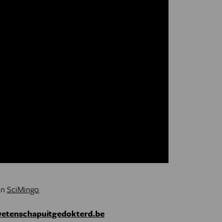
an
SciMingo
.
etenschapuitgedokterd.be