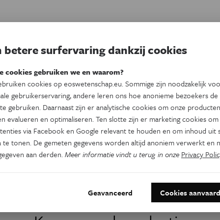
 betere surfervaring dankzij cookies
jodendom
e cookies gebruiken we en waarom?
bruiken cookies op eoswetenschap.eu. Sommige zijn noodzakelijk vo
ale gebruikerservaring, andere leren ons hoe anonieme bezoekers de
te gebruiken. Daarnaast zijn er analytische cookies om onze producten
n evalueren en optimaliseren. Ten slotte zijn er marketing cookies om
tenties via Facebook en Google relevant te houden en om inhoud uit s
 te tonen. De gemeten gegevens worden altijd anoniem verwerkt en n
gegeven aan derden.
Meer informatie vindt u terug in onze
Privacy Polic
Dit artikel delen op:
Facebook
Twitter
Linkedin
Geavanceerd
Cookies aanvaar