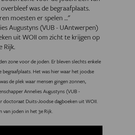
 overbleef was de begraafplaats.
en moesten er spelen ..."
ies Augustyns (VUB - UAntwerpen)
ken uit WOII om zicht te krijgen op
e Rijk.
en zone voor de joden. Er bleven slechts enkele
 begraafplaats. Het was hier waar het joodse
t was de plek waar mensen gingen zonnen,
etenschapper Annelies Augustyns (VUB -
 doctoraat Duits-Joodse dagboeken uit WOII.
n van joden in het 3e Rijk.