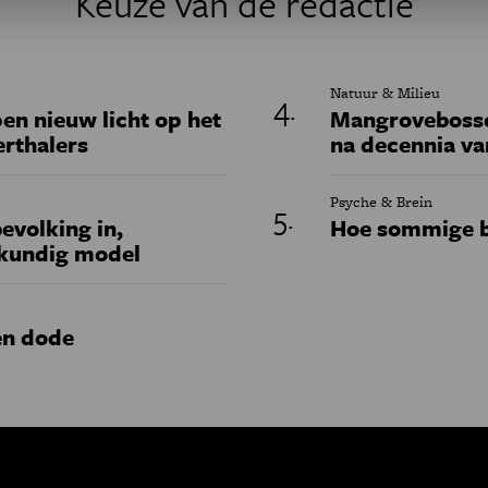
Keuze van de redactie
Natuur & Milieu
en nieuw licht op het
Mangrovebossen
erthalers
na decennia va
Psyche & Brein
evolking in,
Hoe sommige b
skundig model
en dode