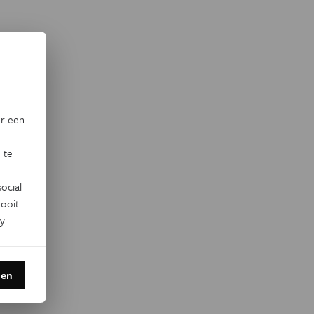
or een
 te
ocial
ooit
y
.
den