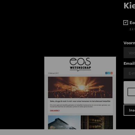
Ki
Eo
2 x
Voor
Email