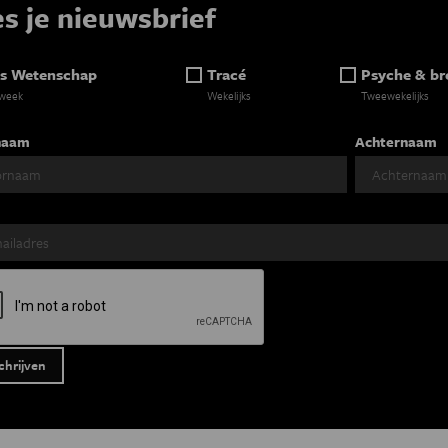
es je nieuwsbrief
s Wetenschap
Tracé
Psyche & br
 week
Wekelijks
Tweewekelijks
naam
Achternaam