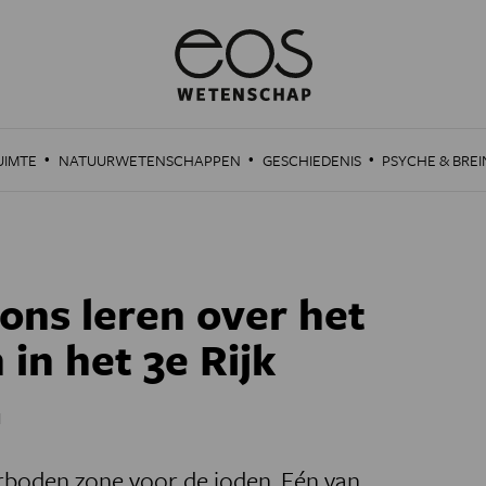
·
·
·
UIMTE
NATUURWETENSCHAPPEN
GESCHIEDENIS
PSYCHE & BREI
ns leren over het
 in het 3e Rijk
d
rboden zone voor de joden. Eén van