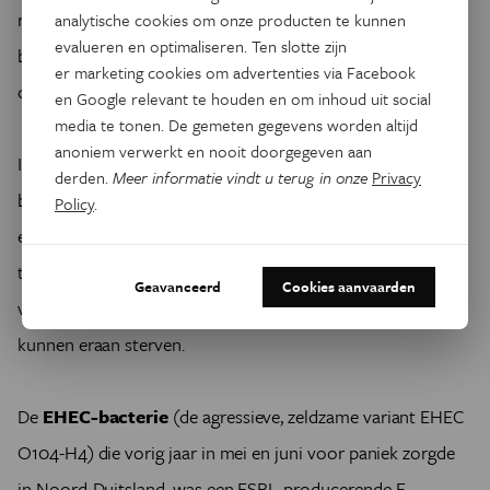
rundsvlees). Onbekend is in welke hoeveelheden deze
analytische cookies om onze producten te kunnen
evalueren en optimaliseren. Ten slotte zijn
bacteriën aanwezig zijn op het vlees en of dat voldoende is
er marketing cookies om advertenties via Facebook
om iemand te besmetten door het eten van het vlees.
en Google relevant te houden en om inhoud uit social
media te tonen. De gemeten gegevens worden altijd
anoniem verwerkt en nooit doorgegeven aan
Infectie met ESBL-bacteriën veroorzaakt een simpele
derden.
Meer informatie vindt u terug in onze
Privacy
blaasontsteking, maar kan leiden tot ernstige nierbekken-
Policy
.
en galwegontstekingen. Als de boosdoener in de bloedbaan
terechtkomt, kan bloedvergiftiging het gevolg zijn. Vooral
Geavanceerd
Cookies aanvaarden
verzwakte patiënten, zoals bejaarden of ernstig zieken,
kunnen eraan sterven.
De
EHEC-bacterie
(de agressieve, zeldzame variant EHEC
O104-H4) die vorig jaar in mei en juni voor paniek zorgde
in Noord-Duitsland, was een ESBL-producerende E.