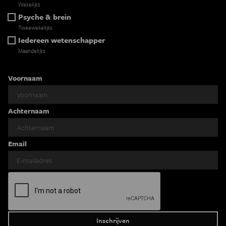
Wekelijks
Psyche & brein
Tweewekelijks
Iedereen wetenschapper
Maandelijks
Voornaam
Achternaam
Email