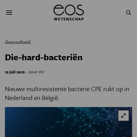
Overslaan
Zoeken
en
naar
de
inhoud
gaan
NATUUR & MILIEU
TECHNOLOGIE
Gezondheid
GEZONDHEID
RUIMTE
Die-hard-bacteriën
NATUURWETENSCHAPPEN
GESCHIEDENIS
-
12 juli 2012
door RV
PSYCHE & BREIN
BLOGS
Nieuwe multiresistente bacterie CPE rukt op in
PODCAST
AGENDA
Nederland en België.
JONGE UITDAGERS