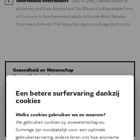
Amerikaanse onderzoekers
Gary W.Small; PrabhaSiddarth et
1
.
al;Memory and Brain Amyloid and Tau Effects of a Bioavailable Form
of Curcumin in Non-Demented Adults: A Double-Blind, Placebo-
Controlled 18-Month Trial https://doi.org/10.1016/j.jagp.2017.10.010
Gezondheid en Wetenschap
Meer artikels van deze auteur
Een betere surfervaring dankzij
Meer over de volgende onderwerpen:
cookies
Gezondheid
voedingssupplementen
Welke cookies gebruiken we en waarom?
Gepubliceerd op:
We gebruiken cookies op eoswetenschap.eu.
31 januari 2018
Sommige zijn noodzakelijk voor een optimale
gebruikerservaring, andere leren ons hoe anonieme