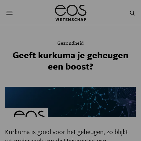
Overslaan
Zoeken
en
naar
de
inhoud
gaan
NATUUR & MILIEU
TECHNOLOGIE
Gezondheid
GEZONDHEID
RUIMTE
Geeft kurkuma je geheugen
een boost?
NATUURWETENSCHAPPEN
GESCHIEDENIS
PSYCHE & BREIN
BLOGS
PODCAST
AGENDA
JONGE UITDAGERS
Kurkuma is goed voor het geheugen, zo blijkt
uit onderzoek van de Universiteit van