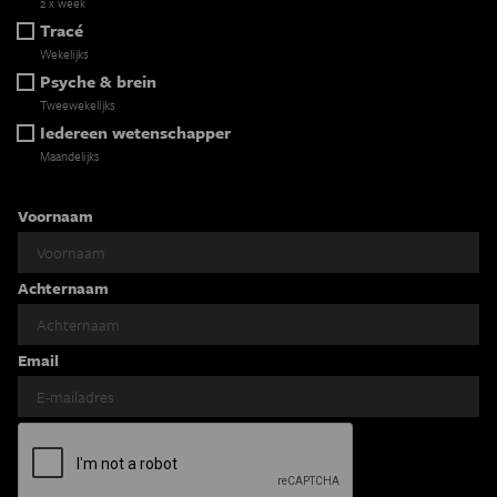
2 x week
Tracé
Wekelijks
Psyche & brein
Tweewekelijks
Iedereen wetenschapper
Maandelijks
Voornaam
Achternaam
Email