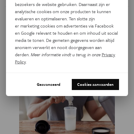
bezoekers de website gebruiken. Daarnaast zijn er
analytische cookies om onze producten te kunnen
evalueren en optimaliseren. Ten slotte zijn
Dit artikel delen op:
er marketing cookies om advertenties via Facebook
Facebook
Twitter
Linkedin
en Google relevant te houden en om inhoud uit social
media te tonen. De gemeten gegevens worden altijd
anoniem verwerkt en nooit doorgegeven aan
Gerelateerde artikels
derden.
Meer informatie vindt u terug in onze
Privacy
Policy
.
Geavanceerd
Cookies aanvaarden