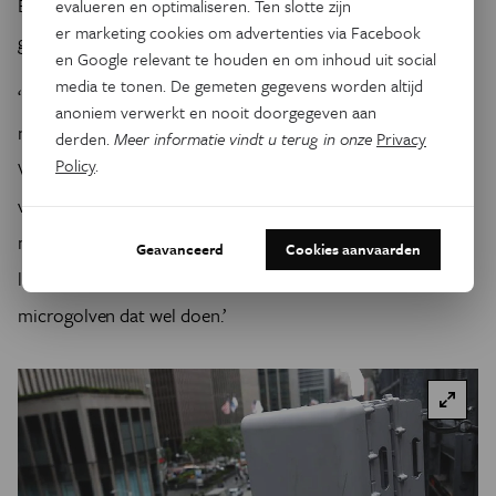
Europa zijn millimetergolven momenteel nog niet in
evalueren en optimaliseren. Ten slotte zijn
er marketing cookies om advertenties via Facebook
gebruik voor 5G.
en Google relevant te houden en om inhoud uit social
media te tonen. De gemeten gegevens worden altijd
‘Naar de biologische effecten van millimetergolven is nog
anoniem verwerkt en nooit doorgegeven aan
niet veel onderzoek gedaan’, zegt stralingsexpert Guy
derden.
Meer informatie vindt u terug in onze
Privacy
Policy
.
Vandenbosch (KU Leuven). ‘Momenteel gebruiken we
vooral microgolven. We weten wel dat
millimetergolfstraling veel minder diep doordringt in het
Geavanceerd
Cookies aanvaarden
lichaam. Ze bereiken bijvoorbeeld het brein niet, terwijl
microgolven dat wel doen.’