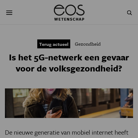
Overslaan
Zoeken
en
naar
de
inhoud
gaan
NATUUR & MILIEU
TECHNOLOGIE
Gezondheid
Terug actueel
GEZONDHEID
RUIMTE
Is het 5G-netwerk een gevaar
NATUURWETENSCHAPPEN
GESCHIEDENIS
voor de volksgezondheid?
PSYCHE & BREIN
BLOGS
PODCAST
AGENDA
JONGE UITDAGERS
De nieuwe generatie van mobiel internet heeft