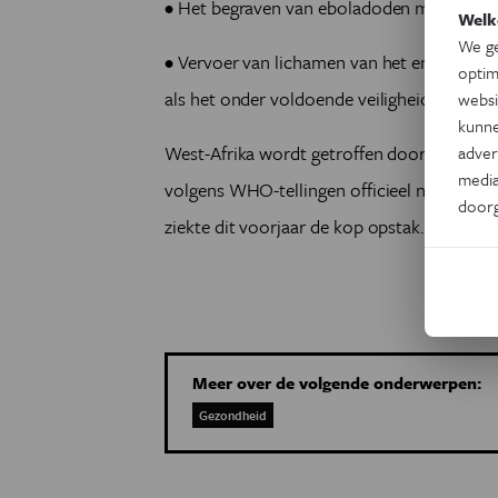
• Het begraven van eboladoden moet door
Welk
We ge
• Vervoer van lichamen van het ene naar 
optim
als het onder voldoende veiligheidsmaatre
websi
kunne
West-Afrika wordt getroffen door de groot
adver
media
volgens WHO-tellingen officieel nog op 93
door
ziekte dit voorjaar de kop opstak.
Meer over de volgende onderwerpen:
Gezondheid