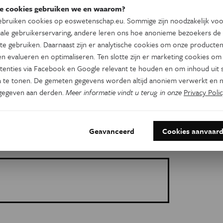
 goed getraind personeel worden gedaan.
e cookies gebruiken we en waarom?
bruiken cookies op eoswetenschap.eu. Sommige zijn noodzakelijk vo
het andere land moet worden verboden, behalve
ale gebruikerservaring, andere leren ons hoe anonieme bezoekers de
gelen gebeurt.
te gebruiken. Daarnaast zijn er analytische cookies om onze producten
n evalueren en optimaliseren. Ten slotte zijn er marketing cookies om
ste ebola-epidemie ooit. Het dodental staat
tenties via Facebook en Google relevant te houden en om inhoud uit s
 te tonen. De gemeten gegevens worden altijd anoniem verwerkt en n
2. Meer dan 1.700 mensen zijn besmet sinds de
gegeven aan derden.
Meer informatie vindt u terug in onze
Privacy Polic
Geavanceerd
Cookies aanvaar