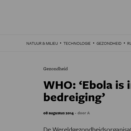
Overslaan
en
naar
de
inhoud
gaan
·
·
·
NATUUR & MILIEU
TECHNOLOGIE
GEZONDHEID
R
Gezondheid
WHO: ‘Ebola is 
bedreiging’
-
08 augustus 2014
door A
De Wereldgezondheidsorganisa