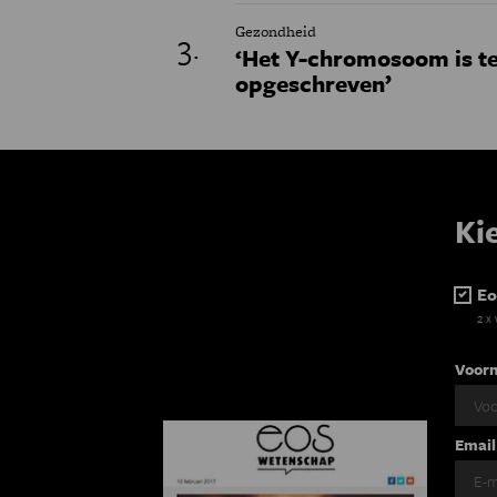
Gezondheid
‘Het Y-chromosoom is t
opgeschreven’
Ki
Eo
2 x
Voor
Email