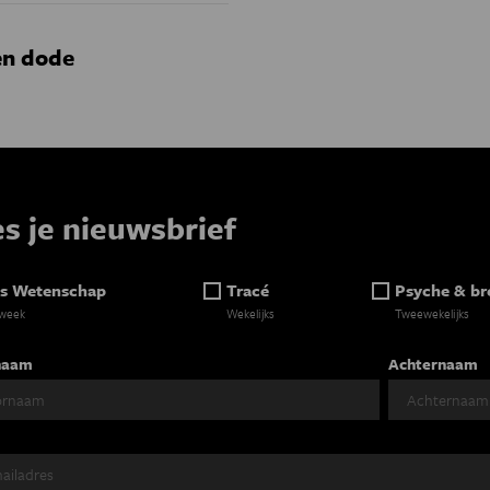
en dode
es je nieuwsbrief
s Wetenschap
Tracé
Psyche & br
 week
Wekelijks
Tweewekelijks
naam
Achternaam