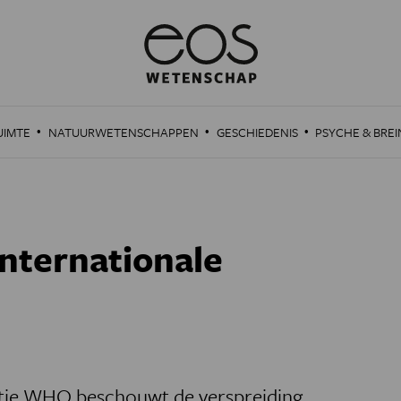
·
·
·
UIMTE
NATUURWETENSCHAPPEN
GESCHIEDENIS
PSYCHE & BREI
internationale
tie WHO beschouwt de verspreiding