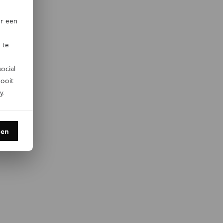
or een
 te
ocial
ooit
y
.
den