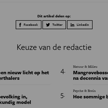
Dit artikel delen op:
Facebook
Twitter
Linkedin
Keuze van de redactie
Natuur & Milieu
en nieuw licht op het
Mangrovebossen
erthalers
na decennia va
Psyche & Brein
evolking in,
Hoe sommige b
skundig model