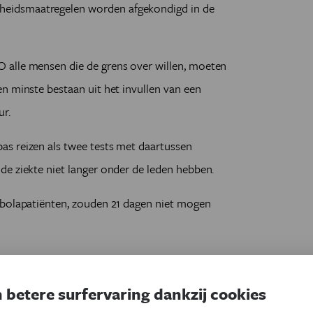
eidsmaatregelen worden afgekondigd in de
 alle mensen die de grens over willen, moeten
n minste bestaan uit het invullen van een
ur.
s reizen als twee tests met daartussen
e ziekte niet langer onder de leden hebben.
ebolapatiënten, zouden 21 dagen niet mogen
ateerd, moeten overwegen om grote
aak voorbij is.
 betere surfervaring dankzij cookies