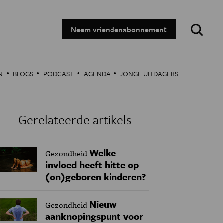
Zoeken:
Neem vriendenabonnement
·
·
·
·
N
BLOGS
PODCAST
AGENDA
JONGE UITDAGERS
Gerelateerde artikels
Welke
Gezondheid
invloed heeft hitte op
(on)geboren kinderen?
Nieuw
Gezondheid
aanknopingspunt voor