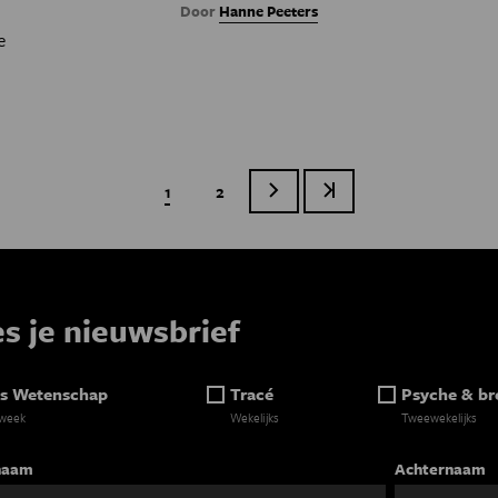
Door
Hanne Peeters
e
Huidige pagina
1
Page
2
Volgende pagina
Laatste pagina
Paginatie
es je nieuwsbrief
s Wetenschap
Tracé
Psyche & br
 week
Wekelijks
Tweewekelijks
naam
Achternaam