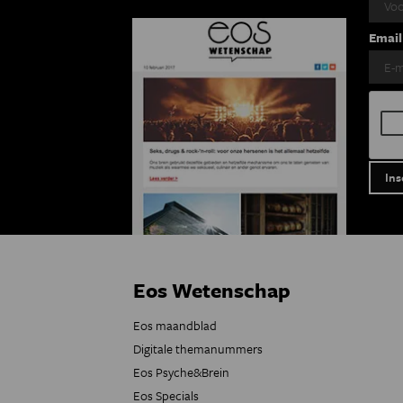
Email
Eos Wetenschap
Eos maandblad
Digitale themanummers
Eos Psyche&Brein
Eos Specials