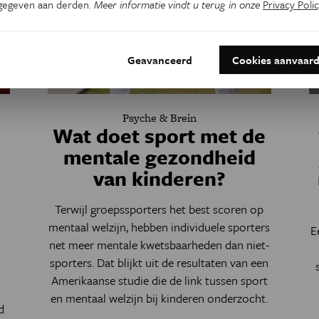
gegeven aan derden.
Meer informatie vindt u terug in onze
Privacy Polic
Geavanceerd
Cookies aanvaar
Psyche & Brein
Wat doet sport met de
mentale gezondheid
van kinderen?
Terwijl groepssporters het best scoren op
mentaal welzijn, hebben individuele sporters
E
t
net meer mentale kwetsbaarheden dan niet-
sporters. Dat blijkt uit de resultaten van een
Amerikaanse studie die de link tussen sport
en mentaal welzijn bij kinderen onderzocht.
d