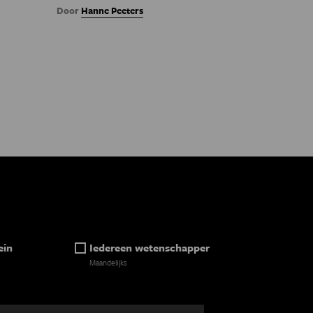
Door
Hanne Peeters
ein
Iedereen wetenschapper
Maandelijks