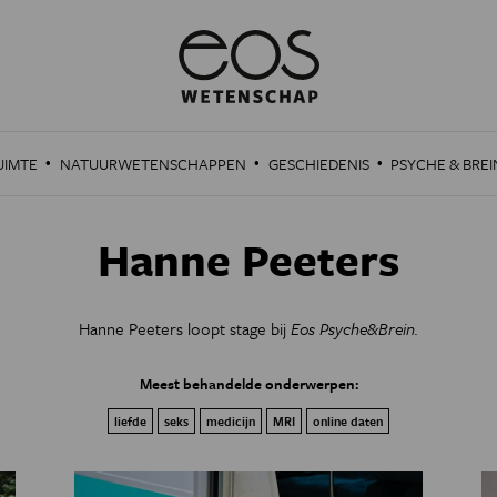
·
·
·
UIMTE
NATUURWETENSCHAPPEN
GESCHIEDENIS
PSYCHE & BREI
Hanne Peeters
Hanne Peeters loopt stage bij
Eos Psyche&Brein.
Meest behandelde onderwerpen:
liefde
seks
medicijn
MRI
online daten