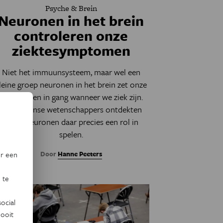
Psyche & Brein
Neuronen in het brein
controleren onze
ziektesymptomen
Niet het immuunsysteem, maar wel een
leine groep neuronen in het brein zet onze
symptomen in gang wanneer we ziek zijn.
Amerikaanse wetenschappers ontdekten
welke neuronen daar precies een rol in
spelen.
Door
Hanne Peeters
or een
 te
ocial
ooit