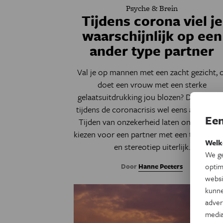
Psyche & Brein
Tijdens corona viel je
waarschijnlijk op een
ander type partner
Val je op mannen met een zacht gezicht, 
doet een vrouw met een sterke
gelaatsuitdrukking jou blozen? Dan kon di
tijdens de coronacrisis wel eens anders zij
Een
Tijden van onzekerheid laten ons namelij
kiezen voor een partner met een traditione
Welk
en stereotiep uiterlijk.
We ge
optim
Door
Hanne Peeters
websi
kunne
adver
media