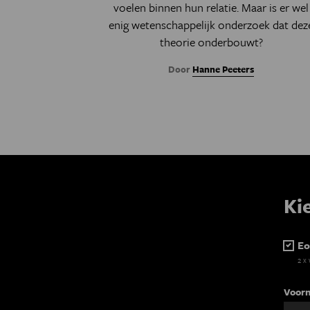
voelen binnen hun relatie. Maar is er wel
enig wetenschappelijk onderzoek dat dez
theorie onderbouwt?
Door
Hanne Peeters
Ki
Eo
2 x
Voor