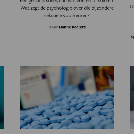
een geslachtsdeel, dan van voeten of sokken.
D
Wat zegt de psychologie over die bijzondere
seksuele voorkeuren?
Door
Hanne Peeters
s