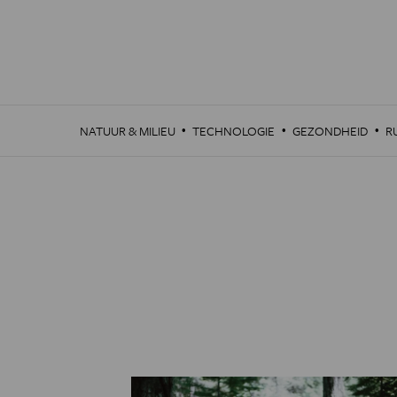
Overslaan
en
naar
de
inhoud
gaan
·
·
·
NATUUR & MILIEU
TECHNOLOGIE
GEZONDHEID
R