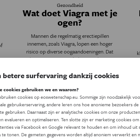
Gezondheid
Wat doet Viagra met je
ogen?
Mannen die regelmatig erectiepillen
innemen, zoals Viagra, lopen een hoger
of
risico op diverse oogaandoeningen. Dat
k
bewijst een grootschalig Amerikaans
t
onderzoek.
n.
 betere surfervaring dankzij cookies
k
Door
Hanne Peeters
el
e cookies gebruiken we en waarom?
bruiken cookies op eoswetenschap.eu. Sommige zijn noodzakelijk vo
ale gebruikerservaring, andere leren ons hoe anonieme bezoekers de
te gebruiken. Daarnaast zijn er analytische cookies om onze producten
n evalueren en optimaliseren. Ten slotte zijn er marketing cookies om
tenties via Facebook en Google relevant te houden en om inhoud uit s
 te tonen. De gemeten gegevens worden altijd anoniem verwerkt en n