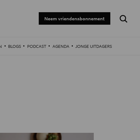
Zoeken:
Neem vriendenabonnement
·
·
·
·
N
BLOGS
PODCAST
AGENDA
JONGE UITDAGERS