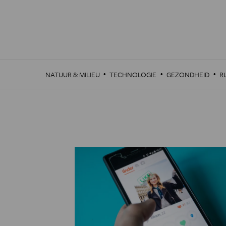
Overslaan
en
naar
de
inhoud
gaan
·
·
·
NATUUR & MILIEU
TECHNOLOGIE
GEZONDHEID
R