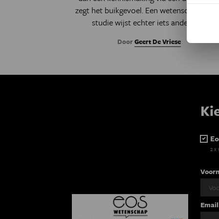
zegt het buikgevoel. Een wetenschappelij
studie wijst echter iets anders uit.
Door
Geert De Vriese
Ki
Eo
2 x
Voor
Email