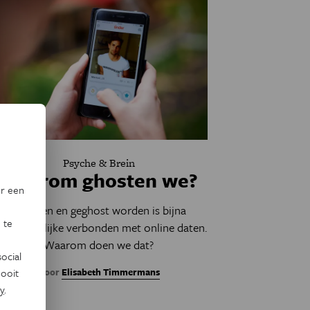
Psyche & Brein
Waarom ghosten we?
or een
Ghosten en geghost worden is bijna
 te
nlosmakelijke verbonden met online daten.
Waarom doen we dat?
ocial
Door
Elisabeth Timmermans
ooit
y
.