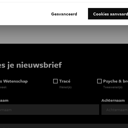
ke
Geavanceerd
Cookies aanvaar
es je nieuwsbrief
s Wetenschap
Tracé
Psyche & br
 week
Wekelijks
Tweewekelijks
naam
Achternaam