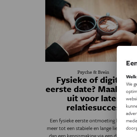
Een
Psyche & Brein
Welk
Fysieke of digitale
We ge
eerste date? Maakt ni
optim
uit voor later
websi
relatiesucces
kunne
adver
Een fysieke eerste ontmoeting leidt toch
media
meer tot een stabiele en lange liefdesrelat
door
dan een kennismaking via een dating-app