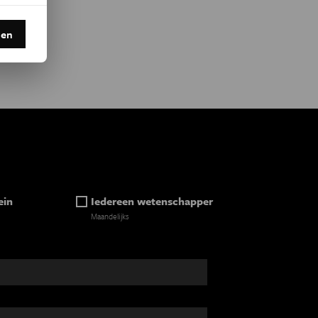
den
ein
Iedereen wetenschapper
Maandelijks