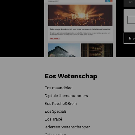
Eos Wetenschap
Eos maandblad
Digitale themanummers
Eos Psyche&Brein
Eos Specials
Eos Tracé
Iedereen Wetenschapper
Grijze cellen