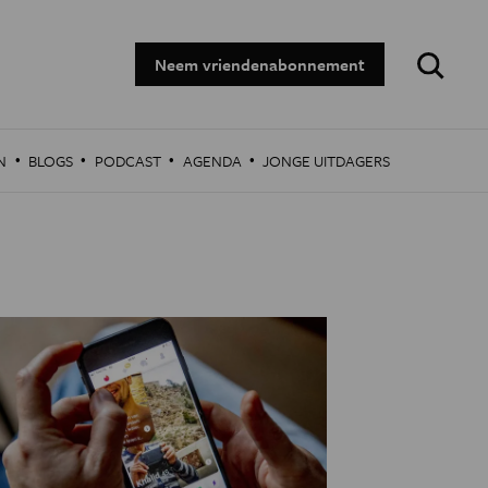
Zoeken:
Neem vriendenabonnement
·
·
·
·
N
BLOGS
PODCAST
AGENDA
JONGE UITDAGERS