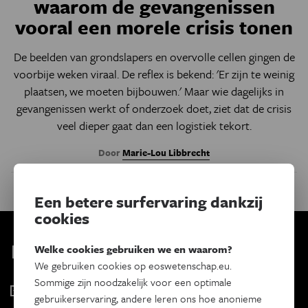
waarom de gevangenissen
vooral een morele crisis tonen
De beelden van grondslapers en overvolle cellen gingen de
voorbije weken viraal. De reflex is bekend: 'Er zijn te weinig
plaatsen, we moeten bijbouwen.' Maar wie dagelijks in
gevangenissen werkt of onderzoek doet, ziet dat de crisis
veel dieper gaat dan een logistiek tekort.
Door
Marie-Lou Libbrecht
Een betere surfervaring dankzij
cookies
Kies je nieuwsbrief
Welke cookies gebruiken we en waarom?
We gebruiken cookies op eoswetenschap.eu.
Sommige zijn noodzakelijk voor een optimale
Eos Wetenschap
gebruikerservaring, andere leren ons hoe anonieme
2 x week