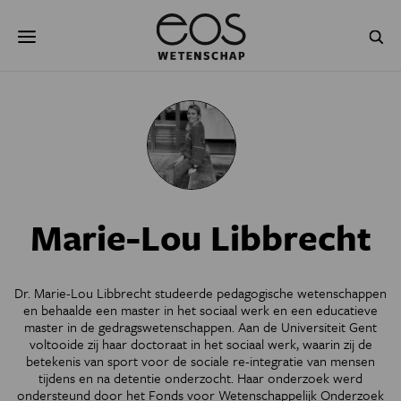
Overslaan
Zoeken
en
naar
de
inhoud
gaan
NATUUR & MILIEU
TECHNOLOGIE
GEZONDHEID
RUIMTE
NATUURWETENSCHAPPEN
GESCHIEDENIS
Marie-Lou Libbrecht
PSYCHE & BREIN
BLOGS
PODCAST
AGENDA
Dr. Marie-Lou Libbrecht studeerde pedagogische wetenschappen
en behaalde een master in het sociaal werk en een educatieve
JONGE UITDAGERS
master in de gedragswetenschappen. Aan de Universiteit Gent
voltooide zij haar doctoraat in het sociaal werk, waarin zij de
betekenis van sport voor de sociale re-integratie van mensen
tijdens en na detentie onderzocht. Haar onderzoek werd
ondersteund door het Fonds voor Wetenschappelijk Onderzoek