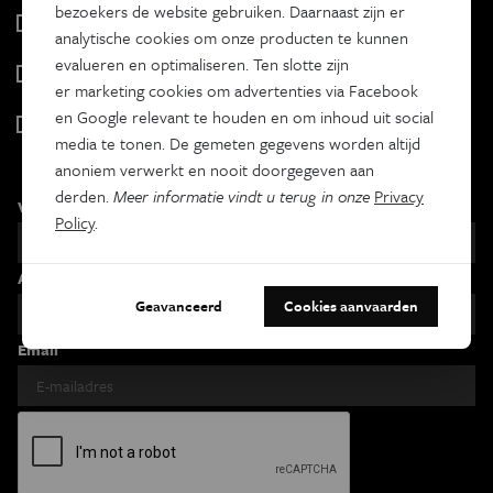
bezoekers de website gebruiken. Daarnaast zijn er
Tracé
analytische cookies om onze producten te kunnen
Wekelijks
evalueren en optimaliseren. Ten slotte zijn
Psyche & brein
er marketing cookies om advertenties via Facebook
Tweewekelijks
en Google relevant te houden en om inhoud uit social
Iedereen wetenschapper
media te tonen. De gemeten gegevens worden altijd
Maandelijks
anoniem verwerkt en nooit doorgegeven aan
derden.
Meer informatie vindt u terug in onze
Privacy
Voornaam
Policy
.
Achternaam
Geavanceerd
Cookies aanvaarden
Email