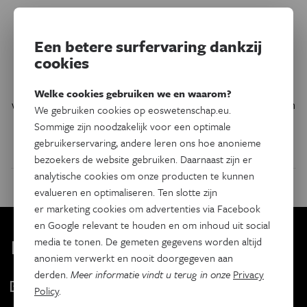
Het tweede seizoen van de Amerikaanse fictieserie ‘Minx’
staat eindelijk op Streamz. De serie die het verhaal vertelt
Een betere surfervaring dankzij
van een fictief vrouwenmagazine in de jaren 70 brengt een
cookies
verfrissende kijk op feministische journalistiek. Tegelijk
toont ze ook hoe media voor en door vrouwen blijven
Welke cookies gebruiken we en waarom?
worstelen met de patriarchale en kapitalistische structuren
We gebruiken cookies op eoswetenschap.eu.
waarin die worden gemaakt.
Sommige zijn noodzakelijk voor een optimale
gebruikerservaring, andere leren ons hoe anonieme
Door
Maxine De Wulf Helskens
bezoekers de website gebruiken. Daarnaast zijn er
analytische cookies om onze producten te kunnen
evalueren en optimaliseren. Ten slotte zijn
er marketing cookies om advertenties via Facebook
en Google relevant te houden en om inhoud uit social
Kies je nieuwsbrief
media te tonen. De gemeten gegevens worden altijd
anoniem verwerkt en nooit doorgegeven aan
derden.
Meer informatie vindt u terug in onze
Privacy
Eos Wetenschap
Policy
.
2 x week