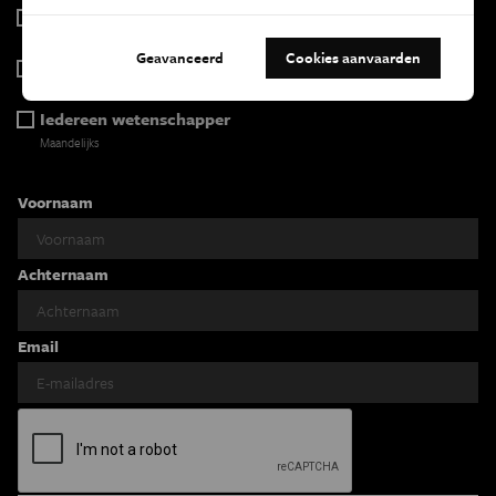
Tracé
Wekelijks
Geavanceerd
Cookies aanvaarden
Psyche & brein
Tweewekelijks
Iedereen wetenschapper
Maandelijks
Voornaam
Achternaam
Email