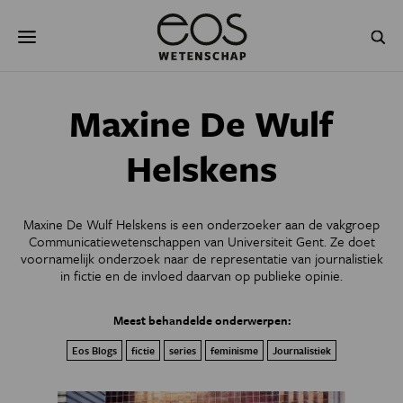
Overslaan
Zoeken
en
naar
de
inhoud
gaan
NATUUR & MILIEU
TECHNOLOGIE
Maxine De Wulf
GEZONDHEID
RUIMTE
Helskens
NATUURWETENSCHAPPEN
GESCHIEDENIS
Maxine De Wulf Helskens is een onderzoeker aan de vakgroep
PSYCHE & BREIN
BLOGS
Communicatiewetenschappen van Universiteit Gent. Ze doet
voornamelijk onderzoek naar de representatie van journalistiek
in fictie en de invloed daarvan op publieke opinie.
PODCAST
AGENDA
Meest behandelde onderwerpen:
JONGE UITDAGERS
Eos Blogs
fictie
series
feminisme
Journalistiek