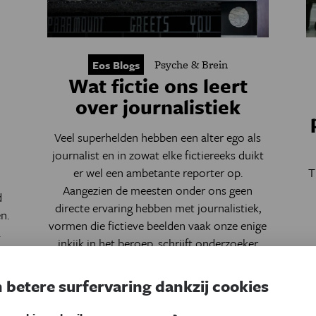
Psyche & Brein
Eos Blogs
Wat fictie ons leert
over journalistiek
t
Veel superhelden hebben een alter ego als
journalist en in zowat elke fictiereeks duikt
er wel een ambetante reporter op.
T
Aangezien de meesten onder ons geen
d
directe ervaring hebben met journalistiek,
n.
vormen die fictieve beelden vaak onze enige
.
inkijk in het beroep, schrijft onderzoeker
Maxine De Wulf Helskens.
 betere surfervaring dankzij cookies
Door
Maxine De Wulf Helskens
z