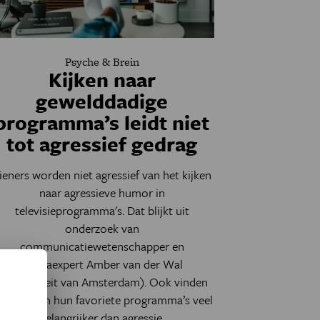
Psyche & Brein
Kijken naar
gewelddadige
programma’s leidt niet
tot agressief gedrag
ieners worden niet agressief van het kijken
naar agressieve humor in
televisieprogramma's
. Dat blijkt uit
onderzoek van
communicatiewetenschapper en
mediaexpert Amber van der Wal
(Universiteit van Amsterdam). Ook vinden
e humor in hun favoriete programma’s veel
belangrijker dan agressie.