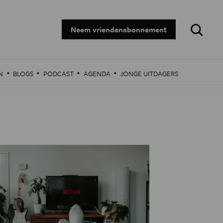
Zoeken:
Neem vriendenabonnement
·
·
·
·
N
BLOGS
PODCAST
AGENDA
JONGE UITDAGERS