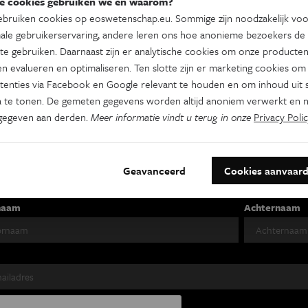
e cookies gebruiken we en waarom?
bruiken cookies op eoswetenschap.eu. Sommige zijn noodzakelijk vo
ale gebruikerservaring, andere leren ons hoe anonieme bezoekers de
te gebruiken. Daarnaast zijn er analytische cookies om onze producten
n evalueren en optimaliseren. Ten slotte zijn er marketing cookies om
tenties via Facebook en Google relevant te houden en om inhoud uit s
 te tonen. De gemeten gegevens worden altijd anoniem verwerkt en n
es je nieuwsbrief
gegeven aan derden.
Meer informatie vindt u terug in onze
Privacy Polic
s Wetenschap
Tracé
Psyche & br
Geavanceerd
Cookies aanvaar
 week
Wekelijks
Tweewekelijks
naam
Achternaam