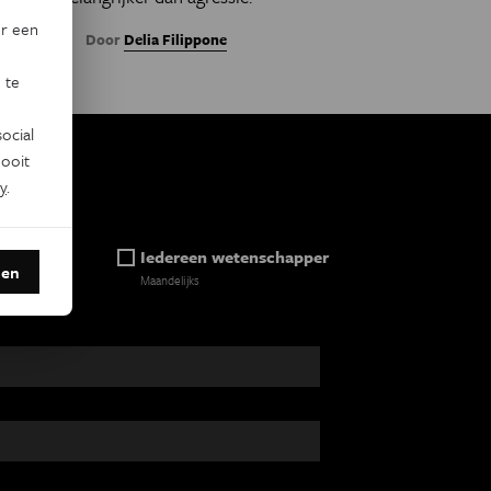
or een
Door
Delia Filippone
 te
ocial
ooit
y
.
ein
Iedereen wetenschapper
den
Maandelijks