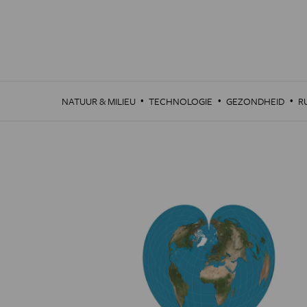
Overslaan
en
naar
de
inhoud
gaan
·
·
·
NATUUR & MILIEU
TECHNOLOGIE
GEZONDHEID
R