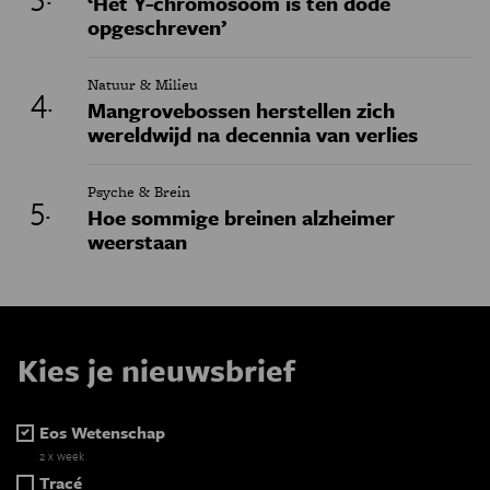
‘Het Y-chromosoom is ten dode
opgeschreven’
Natuur & Milieu
Mangrovebossen herstellen zich
wereldwijd na decennia van verlies
Psyche & Brein
Hoe sommige breinen alzheimer
weerstaan
Kies je nieuwsbrief
Eos Wetenschap
2 x week
Tracé