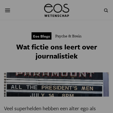
Overslaan
Zoeken
en
naar
de
inhoud
gaan
NATUUR & MILIEU
TECHNOLOGIE
Psyche & Brein
Eos Blogs
GEZONDHEID
RUIMTE
Wat fictie ons leert over
NATUURWETENSCHAPPEN
GESCHIEDENIS
journalistiek
PSYCHE & BREIN
BLOGS
PODCAST
AGENDA
JONGE UITDAGERS
Veel superhelden hebben een alter ego als