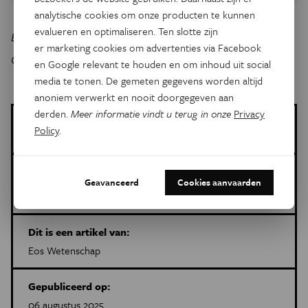
analytische cookies om onze producten te kunnen
evalueren en optimaliseren. Ten slotte zijn
Beeld:
All the President’s Men
ging in 1976 in premiere.
er marketing cookies om advertenties via Facebook
Credit: Thomas Hawk.
en Google relevant te houden en om inhoud uit social
media te tonen. De gemeten gegevens worden altijd
anoniem verwerkt en nooit doorgegeven aan
derden.
Meer informatie vindt u terug in onze
Privacy
Maxine De Wulf Helskens
Policy
.
Meer artikels van deze auteur
Meer over de volgende onderwerpen:
Geavanceerd
Cookies aanvaarden
Psyche & Brein
fictie
series
Eos Blogs
Dit is een artikel van:
Eos Wetenschap
Gepubliceerd op:
06 augustus 2025