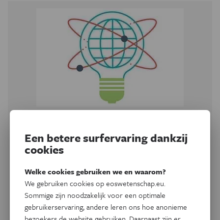
Ook zin om te bloggen?
Een betere surfervaring dankzij
cookies
Wetenschap is interessant, nuttig en mooi. Jouw onderzoek
is dat vast ook. Zin om het te delen? Dat kan op
verschillende manieren: een dagboek, een artikel of een
Welke cookies gebruiken we en waarom?
opiniestuk, en in tekst, met foto's of in een video.
We gebruiken cookies op eoswetenschap.eu.
Sommige zijn noodzakelijk voor een optimale
Mail ons voor meer info
gebruikerservaring, andere leren ons hoe anonieme
bezoekers de website gebruiken. Daarnaast zijn er