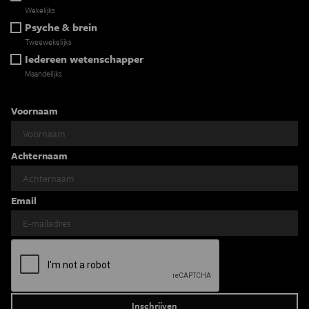
Wekelijks
Psyche & brein
Tweewekelijks
Iedereen wetenschapper
Maandelijks
Voornaam
Achternaam
Email