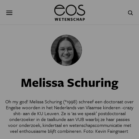
Overslaan
Zoeken
en
naar
de
inhoud
gaan
NATUUR & MILIEU
TECHNOLOGIE
GEZONDHEID
RUIMTE
NATUURWETENSCHAPPEN
GESCHIEDENIS
Melissa Schuring
PSYCHE & BREIN
BLOGS
PODCAST
AGENDA
Oh my god! Melissa Schuring (°1998) schreef een doctoraat over
Engelse woorden in het Nederlands van Vlaamse kinderen -crazy
JONGE UITDAGERS
shit- aan de KU Leuven. Ze is 'as we speak’ postdoctoraal
onderzoeker in de taalkunde aan VUB waarbij ze haar passies
voor onderzoek, kindertaal en wetenschapscommunicatie met
veel enthousiasme blijft combineren. Foto: Kevin Faingnaert