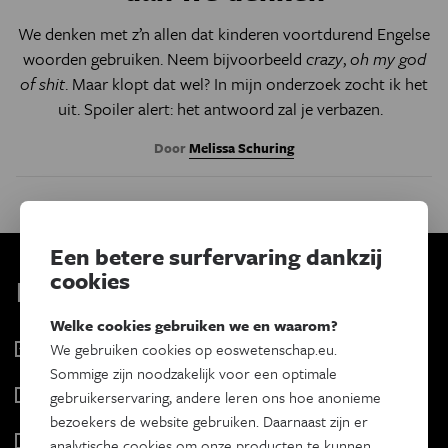
We denken met z’n allen dat kinderen voortdurend Engelse
woorden gebruiken. Neem bijvoorbeeld
crazy
,
oh my god
of shit
. Maar klopt dat wel? In mijn onderzoek zocht ik het
uit. Spoiler alert: het antwoord zal je verbazen.
Door
Melissa Schuring
Een betere surfervaring dankzij
cookies
Kies je nieuwsbrief
Welke cookies gebruiken we en waarom?
Eos Wetenschap
We gebruiken cookies op eoswetenschap.eu.
2 x week
Sommige zijn noodzakelijk voor een optimale
Tracé
gebruikerservaring, andere leren ons hoe anonieme
Wekelijks
bezoekers de website gebruiken. Daarnaast zijn er
Psyche & brein
analytische cookies om onze producten te kunnen