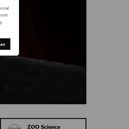
ocial
ooit
y
.
den
ZOO Science