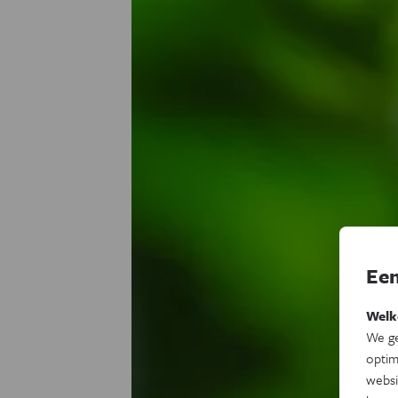
Een
Welk
We ge
optim
websi