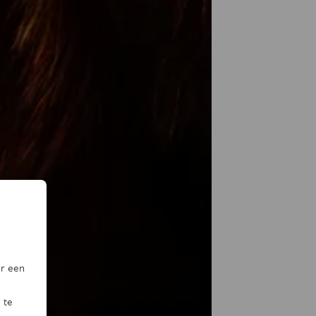
or een
 te