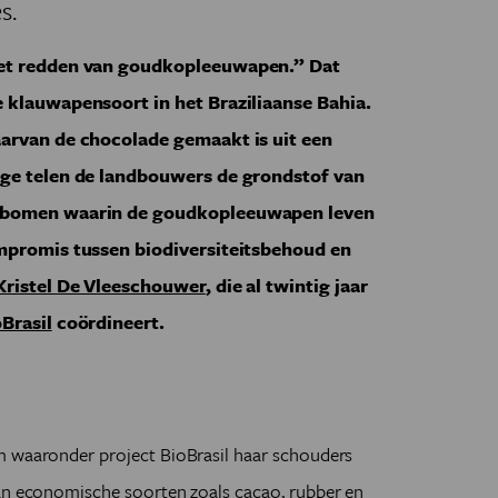
s.
het redden van goudkopleeuwapen.” Dat
 klauwapensoort in het Braziliaanse Bahia.
arvan de chocolade gemaakt is uit een
age telen de landbouwers de grondstof van
udbomen waarin de goudkopleeuwapen leven
mpromis tussen biodiversiteitsbehoud en
Kristel De Vleeschouwer
, die al twintig jaar
Brasil
coördineert.
m waaronder project BioBrasil haar schouders
aan economische soorten zoals cacao, rubber en