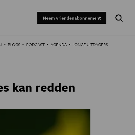
Zoeken:
Neem vriendenabonnement
·
·
·
·
N
BLOGS
PODCAST
AGENDA
JONGE UITDAGERS
es kan redden