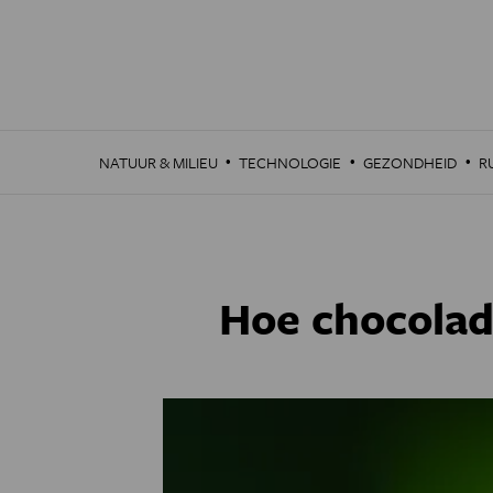
Overslaan
en
naar
de
inhoud
gaan
·
·
·
NATUUR & MILIEU
TECHNOLOGIE
GEZONDHEID
R
Hoe chocolad