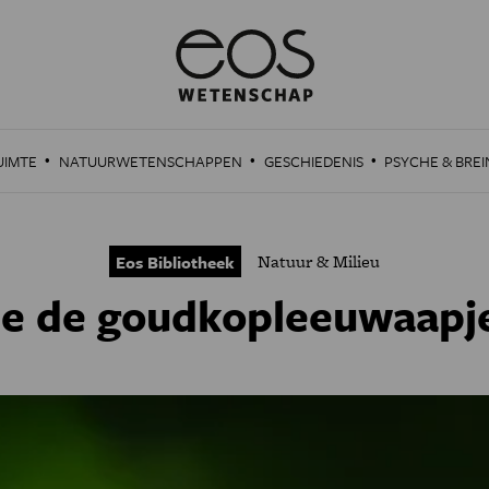
·
·
·
UIMTE
NATUURWETENSCHAPPEN
GESCHIEDENIS
PSYCHE & BREI
Natuur & Milieu
Eos Bibliotheek
e de goudkopleeuwaapj