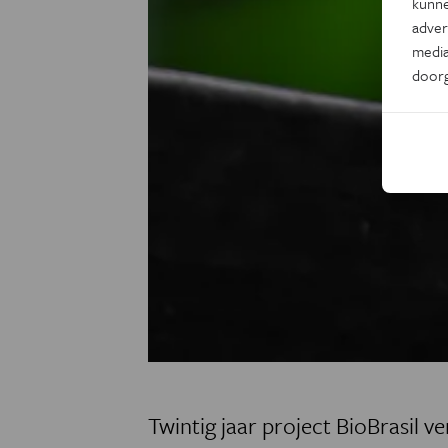
kunne
adver
media
door
Twintig jaar project BioBrasil v