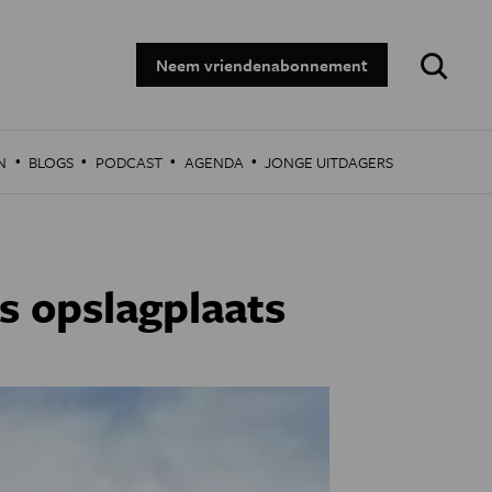
Zoeken:
Neem vriendenabonnement
·
·
·
·
N
BLOGS
PODCAST
AGENDA
JONGE UITDAGERS
s opslagplaats