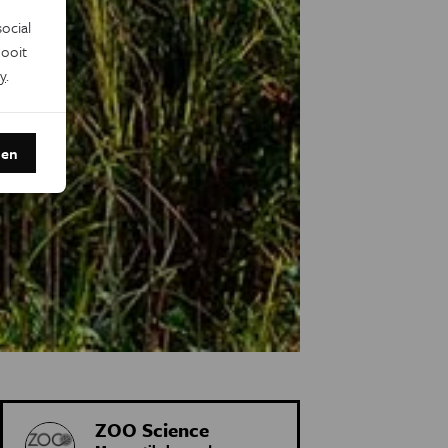
ocial
ooit
y
.
den
ZOO Science