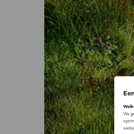
Een
Welk
We ge
optim
websi