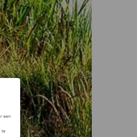
or een
 te