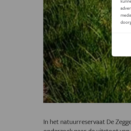
kunne
adver
media
door
In het natuurreservaat De Zeg
onderzoek naar de uitstoot van 