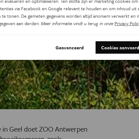
n evalueren en optimaliseren. Ten slotte zijn er marketing cookies om
tenties via Facebook en Google relevant te houden en om inhoud uit s
 te tonen. De gemeten gegevens worden altijd anoniem verwerkt en n
gegeven aan derden.
Meer informatie vindt u terug in onze
Privacy Polic
Geavanceerd
Cookies aanvaar
ge in Geel doet ZOO Antwerpen
broeikasgassen, zoals