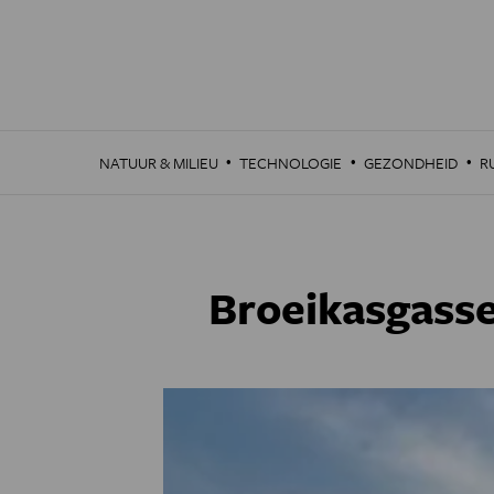
Overslaan
en
naar
de
inhoud
gaan
·
·
·
NATUUR & MILIEU
TECHNOLOGIE
GEZONDHEID
R
Broeikasgasse