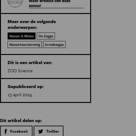
Meer artikels van deze
auteur
Meer over de volgende
onderwerpen:
Natuur & Milieu
De Zegge
Natuurbescherming
broeikasgas
Dit is een artikel van:
ZOO Science
Gepubliceerd op:
23 april 2024
Dit artikel delen op:
Facebook
Twitter