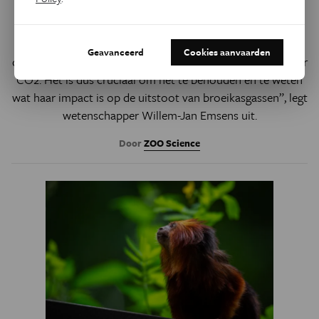
Antwerpen onderzoek naar de uitstoot van
broeikasgassen, zoals koolstofdioxide en methaangas. “De
Zegge is een plek waar nog veel levend veen te vinden is in
Geavanceerd
Cookies aanvaarden
de bodem. Een veengebied is de perfecte opslagplaats voor
CO2. Het is dus cruciaal om het te behouden én te weten
wat haar impact is op de uitstoot van broeikasgassen”, legt
wetenschapper Willem-Jan Emsens uit.
Door
ZOO Science