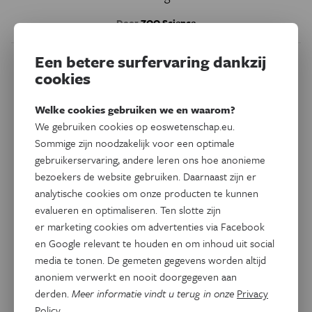
Door
ZOO Science
Een betere surfervaring dankzij
cookies
Welke cookies gebruiken we en waarom?
We gebruiken cookies op eoswetenschap.eu.
Sommige zijn noodzakelijk voor een optimale
gebruikerservaring, andere leren ons hoe anonieme
bezoekers de website gebruiken. Daarnaast zijn er
analytische cookies om onze producten te kunnen
evalueren en optimaliseren. Ten slotte zijn
er marketing cookies om advertenties via Facebook
Natuur & Milieu
en Google relevant te houden en om inhoud uit social
Broeikasgassen in balans?
media te tonen. De gemeten gegevens worden altijd
De Zegge als opslagplaats
anoniem verwerkt en nooit doorgegeven aan
derden.
Meer informatie vindt u terug in onze
Privacy
In het natuurreservaat De Zegge in Geel doet ZOO
Policy
.