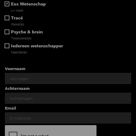
Eos Wetenschap
2 x week
Tracé
Wekelijks
Psyche & brein
Tweewekelijks
Iedereen wetenschapper
Maandelijks
Voornaam
Achternaam
Email