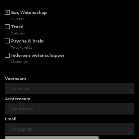
Eos Wetenschap
2 x week
Tracé
Wekelijks
Psyche & brein
Tweewekelijks
Iedereen wetenschapper
Maandelijks
Voornaam
Achternaam
Email