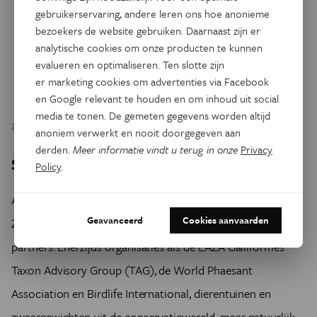
gebruikerservaring, andere leren ons hoe anonieme
bezoekers de website gebruiken. Daarnaast zijn er
analytische cookies om onze producten te kunnen
evalueren en optimaliseren. Ten slotte zijn
er marketing cookies om advertenties via Facebook
en Google relevant te houden en om inhoud uit social
media te tonen. De gemeten gegevens worden altijd
ZOO Antwerpen - Jonas Verhulst
anoniem verwerkt en nooit doorgegeven aan
derden.
Meer informatie vindt u terug in onze
Privacy
Samenwerken voor succesverhaal
Policy
.
Al die puzzelstukken in elkaar laten passen, dat is iets wat
Geavanceerd
Cookies aanvaarden
ZOO Antwerpen niet alleen doet, maar met een aantal
partners. Enerzijds organisaties als de EAZA Galliformes
Taxon Advisory Group (TAG), de World Phaesant
Association en Birdlife International, dierentuinen en
zwaargewichten uit de conservatiewereld, maar natuurlijk