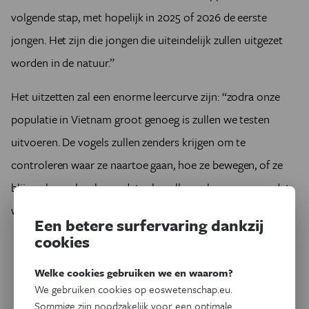
volgende stap, met hopelijk in 2025 of 2026 de eerste
jongen. Het zijn die jongen die uiteindelijk zullen uitgezet
worden in de natuur.”
Het uitzetten zal een enorme leercurve zijn: “zodra onze
populatie in Vietnam groot genoeg is zullen we testen
uitvoeren. De vogels zullen zenders krijgen om te
controleren waar ze naartoe gaan, hoe ze bewegen, of ze
blijven leven, kweken,… dat zal er allemaal voor zorgen dat
we onze strategie kunnen aanpassen indien nodig.”
Een betere surfervaring dankzij
cookies
Welke cookies gebruiken we en waarom?
We gebruiken cookies op eoswetenschap.eu.
Sommige zijn noodzakelijk voor een optimale