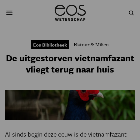
Overslaan
Zoeken
en
naar
de
inhoud
gaan
NATUUR & MILIEU
TECHNOLOGIE
Natuur & Milieu
Eos Bibliotheek
GEZONDHEID
RUIMTE
De uitgestorven vietnamfazant
NATUURWETENSCHAPPEN
GESCHIEDENIS
vliegt terug naar huis
PSYCHE & BREIN
BLOGS
PODCAST
AGENDA
JONGE UITDAGERS
Al sinds begin deze eeuw is de vietnamfazant