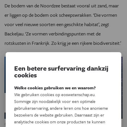
De bodem van de Noordzee bestaat vooral uit zand, maar
er liggen op de bodem ook scheepswrakken. ‘Die vormen
voor veel nieuwe soorten een geschikte habitat’, zegt
Backeljau. ‘Ze vormen verbindingspunten met de
rotskusten in Frankrijk. Zo krijg je een rijkere biodiversiteit.’
Een betere surfervaring dankzij
cookies
Welke cookies gebruiken we en waarom?
We gebruiken cookies op eoswetenschap.eu.
Sommige zijn noodzakelijk voor een optimale
gebruikerservaring, andere leren ons hoe anonieme
bezoekers de website gebruiken. Daarnaast zijn er
analytische cookies om onze producten te kunnen
Ook uitheems, maar al iets meer ingeburgerd: de Amerikaanse boormossel, links naast