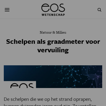
Overslaan
Zoeken
en
naar
de
inhoud
gaan
NATUUR & MILIEU
TECHNOLOGIE
Natuur & Milieu
GEZONDHEID
RUIMTE
Schelpen als graadmeter voor
vervuiling
NATUURWETENSCHAPPEN
GESCHIEDENIS
PSYCHE & BREIN
BLOGS
PODCAST
AGENDA
JONGE UITDAGERS
De schelpen die we op het strand oprapen,
kunnen duizenden jaren oud zijn. Ze vertellen