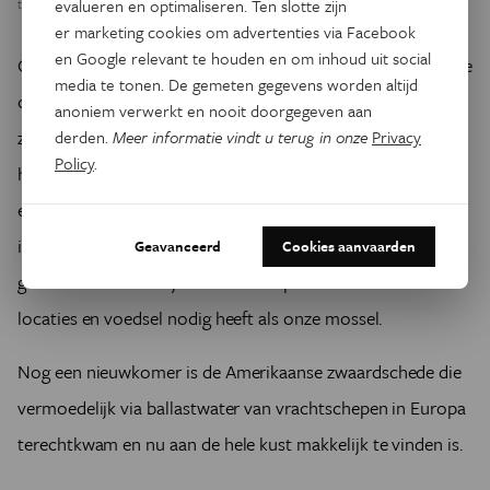
evalueren en optimaliseren. Ten slotte zijn
twee inheemse schelpen.
er marketing cookies om advertenties via Facebook
en Google relevant te houden en om inhoud uit social
Ook de Japanse oester is – de naam zegt het al – import. De
media te tonen. De gemeten gegevens worden altijd
oorspronkelijke oesterbanken voor onze kust verdwenen
anoniem verwerkt en nooit doorgegeven aan
zowat vijftig jaar geleden door ziekte en overbevissing. Ze
derden.
Meer informatie vindt u terug in onze
Privacy
Policy
.
herstellen bleek heel moelijk. Omdat oesters al heel lang
een lekkernij zijn, ook voor meeuwen en scholeksters,
introduceerde men de Japanse oester die hier bijzonder
Geavanceerd
Cookies aanvaarden
goed floreert. Keerzijde is dat de Japanse oester dezelfde
locaties en voedsel nodig heeft als onze mossel.
Nog een nieuwkomer is de Amerikaanse zwaardschede die
vermoedelijk via ballastwater van vrachtschepen in Europa
terechtkwam en nu aan de hele kust makkelijk te vinden is.