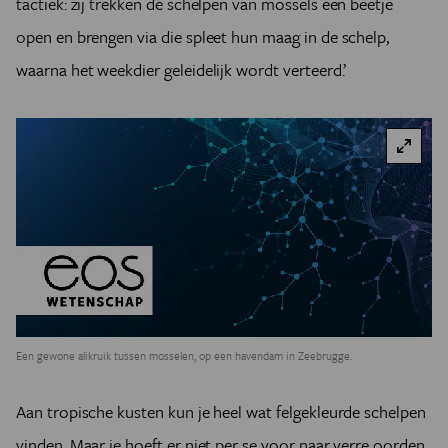
tactiek: zij trekken de schelpen van mossels een beetje
open en brengen via die spleet hun maag in de schelp,
waarna het weekdier geleidelijk wordt verteerd.’
Een gewone alikruik tussen mosselen, op een havendam in Zeebrugge.
Aan tropische kusten kun je heel wat felgekleurde schelpen
vinden. Maar je hoeft er niet per se voor naar verre oorden.