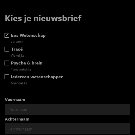
Kies je nieuwsbrief
Eos Wetenschap
2 x week
Tracé
Wekelijks
Psyche & brein
Tweewekelijks
Iedereen wetenschapper
Maandelijks
Voornaam
Achternaam