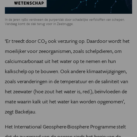
In de jaren 1980 verdween de purperslak door schadelijke verfstoffen van schepen.
Vandaag komt de slak terug voor in Zeebrugge.
‘Er treedt door CO
ook verzuring op. Daardoor wordt het
2
moeilijker voor zeeorganismen, zoals schelpdieren, om
calciumcarbonaat uit het water op te nemen en hun
kalkschelp op te bouwen. Ook andere klimaatwijzigingen,
zoals veranderingen in de temperatuur en de saliniteit van
het zeewater (hoe zout het water is, red.), beïnvloeden de
mate waarin kalk uit het water kan worden opgenomen’,
zegt Backeljau.
Het International Geosphere-Biosphere Programme stelt
dat de zuurgraad van de oceaan sinds het begin van de