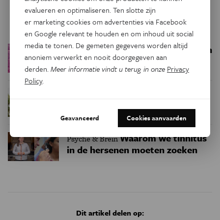
evalueren en optimaliseren. Ten slotte zijn
Trending
er marketing cookies om advertenties via Facebook
en Google relevant te houden en om inhoud uit social
media te tonen. De gemeten gegevens worden altijd
Een bakkerij op 400 miljoen
Ruimte
anoniem verwerkt en nooit doorgegeven aan
kilometer van de aarde
derden.
Meer informatie vindt u terug in onze
Privacy
Policy
.
Waar zijn
Podcast
Natuur & Milieu
insecten in de winter?
Geavanceerd
Cookies aanvaarden
Waarom we tinnitus
Psyche & Brein
in de hersenen moeten zoeken
Dit artikel delen op: