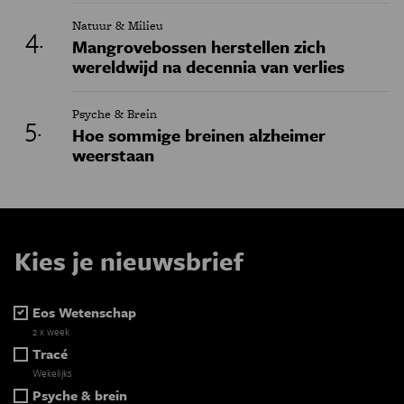
Natuur & Milieu
Mangrovebossen herstellen zich
wereldwijd na decennia van verlies
Psyche & Brein
Hoe sommige breinen alzheimer
weerstaan
Kies je nieuwsbrief
Eos Wetenschap
2 x week
Tracé
Wekelijks
Psyche & brein