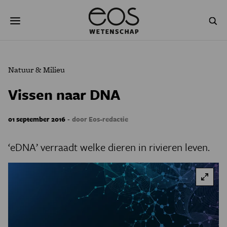
Overslaan
Zoeken
en
naar
de
inhoud
gaan
NATUUR & MILIEU
TECHNOLOGIE
Natuur & Milieu
GEZONDHEID
RUIMTE
Vissen naar DNA
NATUURWETENSCHAPPEN
GESCHIEDENIS
-
01 september 2016
door Eos-redactie
PSYCHE & BREIN
BLOGS
‘eDNA’ verraadt welke dieren in rivieren leven.
PODCAST
AGENDA
JONGE UITDAGERS