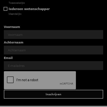
Tweewekelijks
Iedereen wetenschapper
Maandelijks
Voornaam
Achternaam
Email