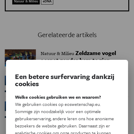
Natuur & Milieu
eDNA
Gerelateerde artikels
Zeldzame vogel
Natuur & Milieu
gespot zonder hem te zien
Een betere surfervaring dankzij
Loch Ness krijgt
Natuur & Milieu
cookies
DNA-test
Welke cookies gebruiken we en waarom?
Biologen spotten
We gebruiken cookies op eoswetenschap.eu.
Natuur & Milieu
DNA
Sommige zijn noodzakelijk voor een optimale
gebruikerservaring, andere leren ons hoe anonieme
bezoekers de website gebruiken. Daarnaast zijn er
analytische cookies om onze producten te kunnen