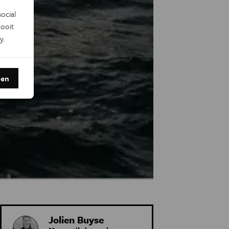
ocial
ooit
y
.
den
Jolien Buyse