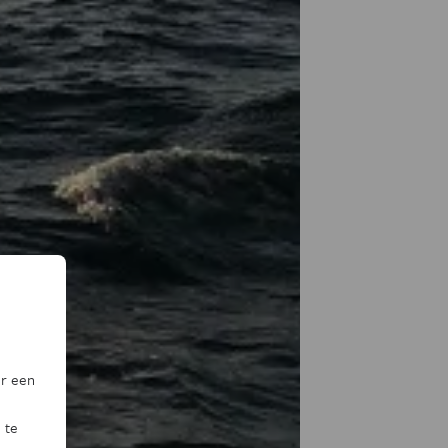
or een
 te