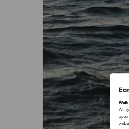
Een
Welk
We ge
optim
websi