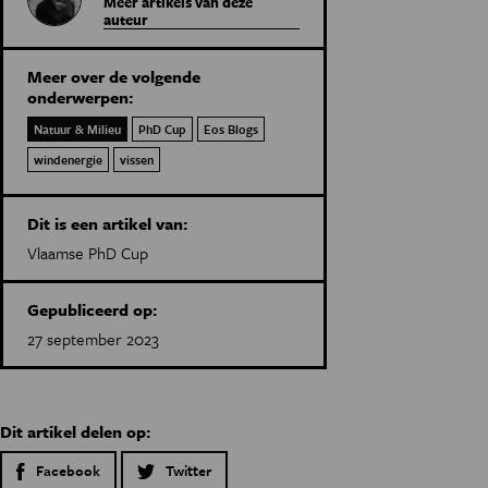
Meer artikels van deze
auteur
Meer over de volgende
onderwerpen:
Natuur & Milieu
PhD Cup
Eos Blogs
windenergie
vissen
Dit is een artikel van:
Vlaamse PhD Cup
Gepubliceerd op:
27 september 2023
Dit artikel delen op:
Facebook
Twitter