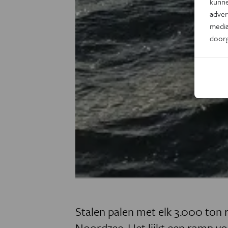
kunne
adver
media
door
Stalen palen met elk 3.000 ton
Noordzee. Het lijkt een ramp vo