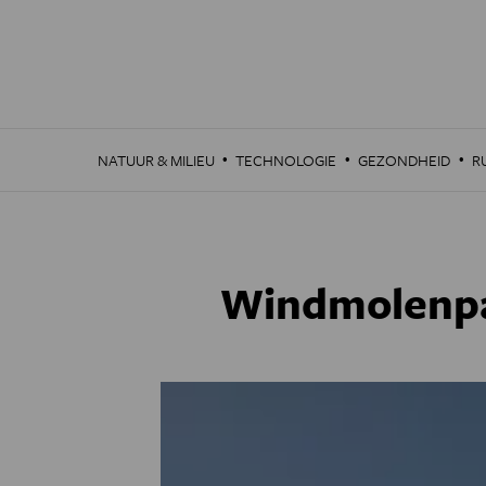
Overslaan
en
naar
de
inhoud
gaan
·
·
·
NATUUR & MILIEU
TECHNOLOGIE
GEZONDHEID
R
Windmolenpar