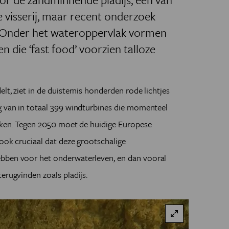
e visserij, maar recent onderzoek
 Onder het wateroppervlak vormen
n die ‘fast food’ voorzien talloze
lt, ziet in de duisternis honderden rode lichtjes
g van in totaal 399 windturbines die momenteel
ekken. Tegen 2050 moet de huidige Europese
 ook cruciaal dat deze grootschalige
ebben voor het onderwaterleven, en dan vooral
erugvinden zoals pladijs.