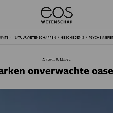
·
·
·
UIMTE
NATUURWETENSCHAPPEN
GESCHIEDENIS
PSYCHE & BREI
Natuur & Milieu
ken onverwachte oases