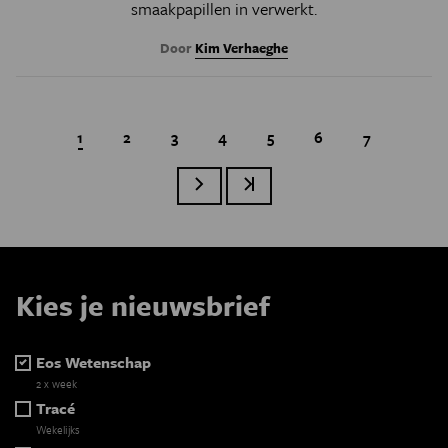
smaakpapillen in verwerkt.
Door
Kim Verhaeghe
Huidige pagina
1
Page
2
Page
3
Page
4
Page
5
Page
6
Page
7
Volgende pagina
Laatste pagina
Paginatie
Kies je nieuwsbrief
Eos Wetenschap
2 x week
Tracé
Wekelijks