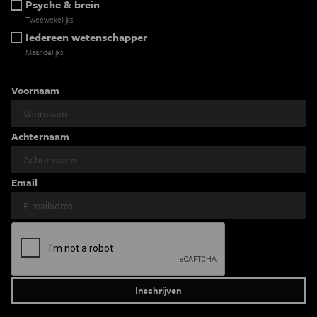
Psyche & brein
Tweewekelijks
Iedereen wetenschapper
Maandelijks
Voornaam
Achternaam
Email