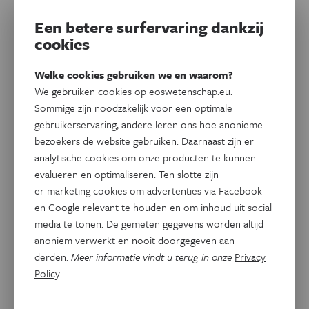
Een betere surfervaring dankzij
cookies
Welke cookies gebruiken we en waarom?
We gebruiken cookies op eoswetenschap.eu.
Sommige zijn noodzakelijk voor een optimale
Natuur & Milieu
gebruikerservaring, andere leren ons hoe anonieme
Wilde vissen kunnen
bezoekers de website gebruiken. Daarnaast zijn er
menselijke duikers herkennen
analytische cookies om onze producten te kunnen
evalueren en optimaliseren. Ten slotte zijn
Veel diersoorten, van honden tot kraaien, herkennen
er marketing cookies om advertenties via Facebook
en Google relevant te houden en om inhoud uit social
individuele mensen. Een nieuwe studie toont aan dat ook
media te tonen. De gemeten gegevens worden altijd
vissen dit kunnen – mits ze de juiste visuele aanwijzingen
anoniem verwerkt en nooit doorgegeven aan
krijgen.
derden.
Meer informatie vindt u terug in onze
Privacy
Door
Nora Gillis
Policy
.