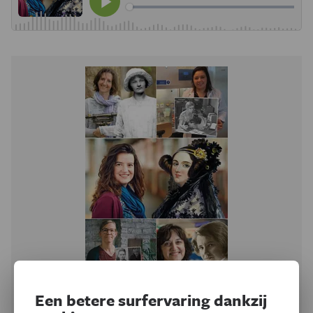
Een betere surfervaring dankzij
Podcast