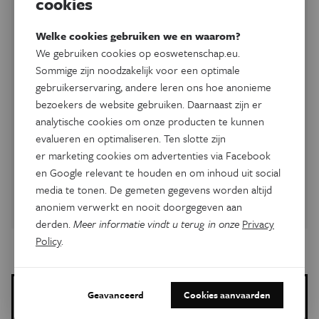
cookies
Wetenschapsheldinnen
Welke cookies gebruiken we en waarom?
De wereld van de wetenschap was lange tijd een
We gebruiken cookies op eoswetenschap.eu.
mannenwereld. Wat een geluk dat een pak even moedige
Sommige zijn noodzakelijk voor een optimale
als briljante vrouwen toch hun voet tussen de dichtslaande
gebruikerservaring, andere leren ons hoe anonieme
deur van het lab, observatorium of studiezaal forceerden.
bezoekers de website gebruiken. Daarnaast zijn er
Dankzij die voet, en hun intelligentie, creativiteit en
analytische cookies om onze producten te kunnen
eigenzinnigheid, zetten de wetenschap en geneeskunde
grote stappen voorwaarts. Wetenschappers vertellen in
evalueren en optimaliseren. Ten slotte zijn
onze podcast het levensverhaal en -werk van een aantal van
er marketing cookies om advertenties via Facebook
die briljante vrouwen.
en Google relevant te houden en om inhoud uit social
media te tonen. De gemeten gegevens worden altijd
Ontdek de heldinnen
anoniem verwerkt en nooit doorgegeven aan
derden.
Meer informatie vindt u terug in onze
Privacy
Policy
.
Geavanceerd
Cookies aanvaarden
Ann Dooms
Meer artikels van deze auteur