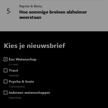
Psyche & Brein
Hoe sommige breinen alzheimer
weerstaan
Kies je nieuwsbrief
Eos Wetenschap
2 x week
Tracé
Wekelijks
Psyche & brein
Tweewekelijks
Iedereen wetenschapper
Maandelijks