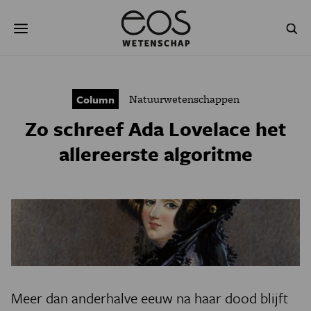
Overslaan
Zoeken
en
naar
de
inhoud
gaan
NATUUR & MILIEU
TECHNOLOGIE
Natuurwetenschappen
Column
GEZONDHEID
RUIMTE
Zo schreef Ada Lovelace het
NATUURWETENSCHAPPEN
GESCHIEDENIS
allereerste algoritme
PSYCHE & BREIN
BLOGS
PODCAST
AGENDA
JONGE UITDAGERS
Meer dan anderhalve eeuw na haar dood blijft