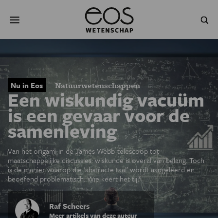
Overslaan
Zoeken
en
naar
de
inhoud
gaan
NATUUR & MILIEU
TECHNOLOGIE
GEZONDHEID
RUIMTE
Nu in Eos
Natuurwetenschappen
Een wiskundig vacuüm
NATUURWETENSCHAPPEN
GESCHIEDENIS
is een gevaar voor de
samenleving
PSYCHE & BREIN
BLOGS
PODCAST
AGENDA
Van het origami in de James Webb-telescoop tot
maatschappelijke discussies: wiskunde is overal van belang. Toch
is de manier waarop die ‘abstracte taal’ wordt aangeleerd en
JONGE UITDAGERS
beoefend problematisch. Wie keert het tij?
Raf Scheers
Meer artikels van deze auteur