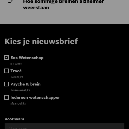
Hoe sommige breinen alzheimer
weerstaan
Kies je nieuwsbrief
Eos Wetenschap
2 x week
Tracé
Wekelijks
Psyche & brein
Tweewekelijks
Iedereen wetenschapper
Maandelijks
Voornaam