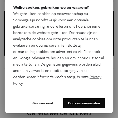
Welke cookies gebruiken we en waarom?
We gebruiken cookies op eoswetenschap.eu.
Meer over de volgende onderwerpen:
Sommige zijn noodzakelijk voor een optimale
gebruikerservaring, andere leren ons hoe anonieme
Natuurwetenschappen
wiskunde
James Webb-ruimtetelescoop
bezoekers de website gebruiken. Daarnaast zijn er
analytische cookies om onze producten te kunnen
Gepubliceerd op:
evalueren en optimaliseren. Ten slotte zijn
14 september 2022
er marketing cookies om advertenties via Facebook
en Google relevant te houden en om inhoud uit social
media te tonen. De gemeten gegevens worden altijd
anoniem verwerkt en nooit doorgegeven aan
derden.
Meer informatie vindt u terug in onze
Privacy
Dit artikel delen op:
Policy
.
Facebook
Twitter
Linkedin
Geavanceerd
Cookies aanvaarden
Gerelateerde artikels