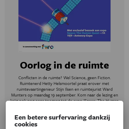
Oorlog in de ruimte
Conflicten in de ruimte? Wel Science, geen Fiction.
Ruimtenerd Hetty Helsmoortel praat erover met
ruimtevaartingenieur Stijn Ilsen en ruimtejurist Ward
Munters op maandag 19 september. Kom naar de lezing en
krijg ook nog eens toegang tot de expo 'Space: The Human
Quest' in Antwerp Expo.
Een betere surfervaring dankzij
Meer informatie
cookies