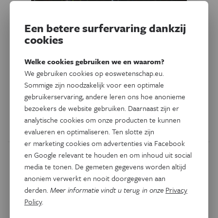
Een betere surfervaring dankzij
Psyche & Brein
cookies
Hoe sommige breinen
alzheimer weerstaan
Welke cookies gebruiken we en waarom?
We gebruiken cookies op eoswetenschap.eu.
Waarom krijgen sommige mensen alzheimer en anderen
Sommige zijn noodzakelijk voor een optimale
niet? Volgens nieuw onderzoek is dat verschil terug te
gebruikerservaring, andere leren ons hoe anonieme
brengen tot de immuuncellen van ons brein, de microglia.
bezoekers de website gebruiken. Daarnaast zijn er
analytische cookies om onze producten te kunnen
Door
Jante Borremans
evalueren en optimaliseren. Ten slotte zijn
er marketing cookies om advertenties via Facebook
en Google relevant te houden en om inhoud uit social
media te tonen. De gemeten gegevens worden altijd
anoniem verwerkt en nooit doorgegeven aan
derden.
Meer informatie vindt u terug in onze
Privacy
Policy
.