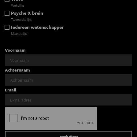
Wekelijks
Psyche & brein
Tweewekelijks
Iedereen wetenschapper
Maandelijks
Voornaam
Achternaam
Email