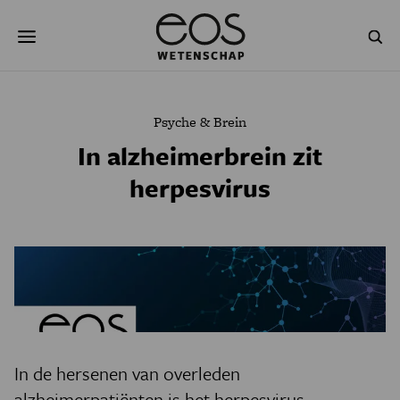
Overslaan
Zoeken
en
naar
de
inhoud
gaan
NATUUR & MILIEU
TECHNOLOGIE
Psyche & Brein
GEZONDHEID
RUIMTE
In alzheimerbrein zit
herpesvirus
NATUURWETENSCHAPPEN
GESCHIEDENIS
PSYCHE & BREIN
BLOGS
PODCAST
AGENDA
JONGE UITDAGERS
In de hersenen van overleden
alzheimerpatiënten is het herpesvirus