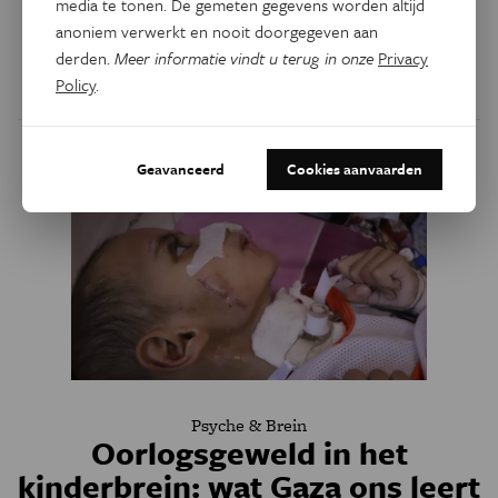
media te tonen. De gemeten gegevens worden altijd
mogelijk vroeger in de menopauze en ervaren vaker
anoniem verwerkt en nooit doorgegeven aan
ernstige overgangsklachten.
derden.
Meer informatie vindt u terug in onze
Privacy
Policy
.
Door
Freya Goudesaboos
Geavanceerd
Cookies aanvaarden
Psyche & Brein
Oorlogsgeweld in het
kinderbrein: wat Gaza ons leert