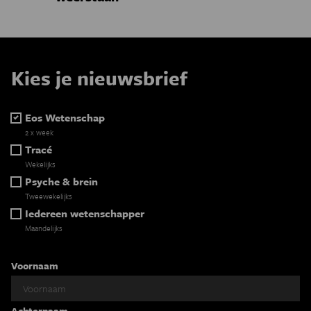
Kies je nieuwsbrief
Eos Wetenschap
2 x week
Tracé
Wekelijks
Psyche & brein
Tweewekelijks
Iedereen wetenschapper
Maandelijks
Voornaam
Achternaam