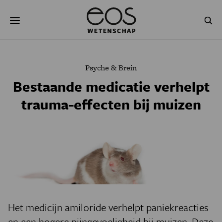
Overslaan
Zoeken
en
naar
de
inhoud
gaan
NATUUR & MILIEU
TECHNOLOGIE
Psyche & Brein
GEZONDHEID
RUIMTE
Bestaande medicatie verhelpt
trauma-effecten bij muizen
NATUURWETENSCHAPPEN
GESCHIEDENIS
PSYCHE & BREIN
BLOGS
PODCAST
AGENDA
JONGE UITDAGERS
Het medicijn amiloride verhelpt paniekreacties
en een hogere pijngevoeligheid bij muizen. Deze