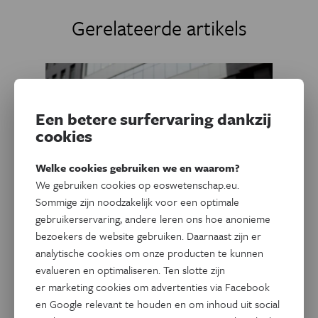
Gerelateerde artikels
Een betere surfervaring dankzij
cookies
Welke cookies gebruiken we en waarom?
We gebruiken cookies op eoswetenschap.eu.
Sommige zijn noodzakelijk voor een optimale
gebruikerservaring, andere leren ons hoe anonieme
bezoekers de website gebruiken. Daarnaast zijn er
Psyche & Brein
Kunnen geweld en trauma de
analytische cookies om onze producten te kunnen
evalueren en optimaliseren. Ten slotte zijn
menopauze vervroegen?
er marketing cookies om advertenties via Facebook
en Google relevant te houden en om inhoud uit social
Vrouwen die slachtoffer werden van geweld komen