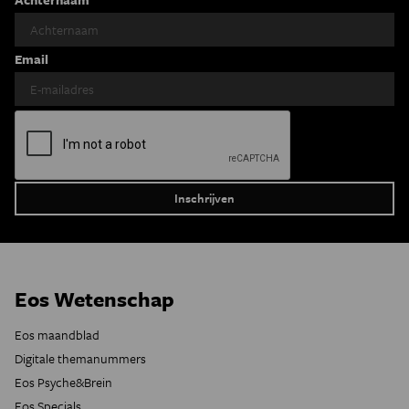
Email
Eos Wetenschap
Eos maandblad
Digitale themanummers
Eos Psyche&Brein
Eos Specials