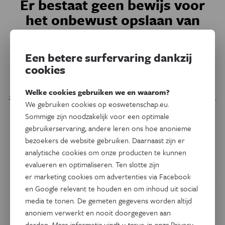
Er bestaat geen bewijs voor
het onbewust opslaan van
traumatische gebeurtenissen
in je brein
Een betere surfervaring dankzij
cookies
In Touché, het populaire programma op Radio 1, vertelde
auteur Griet Op de Beeck op 20 oktober 2024 over haar
Welke cookies gebruiken we en waarom?
zoektocht naar een antwoord op haar mentale problemen.
We gebruiken cookies op eoswetenschap.eu.
Tijdens haar therapie, waarbij ze ook ketamine gebruikte
Sommige zijn noodzakelijk voor een optimale
als antidepressivum, kwamen herinneringen boven van
gebruikerservaring, andere leren ons hoe anonieme
seksueel misbruik die ze zou verdrongen hebben en waar
bezoekers de website gebruiken. Daarnaast zijn er
ze zich niet bewust van was. Kan dat?
analytische cookies om onze producten te kunnen
evalueren en optimaliseren. Ten slotte zijn
Door
Marleen Finoulst
er marketing cookies om advertenties via Facebook
en Google relevant te houden en om inhoud uit social
media te tonen. De gemeten gegevens worden altijd
anoniem verwerkt en nooit doorgegeven aan
derden.
Meer informatie vindt u terug in onze
Privacy