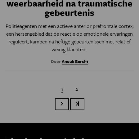
weerbaarheid na traumatische
gebeurtenis
Politieagenten met een actieve
anterior prefrontale cortex,
een hersengebied dat de reactie op
emotionele ervaringen
reguleert,
kampen na heftige gebeurtenissen met relatief
weinig klachten.
Door
Anouk Bercht
Huidige pagina
1
Page
2
Volgende pagina
Laatste pagina
Paginatie