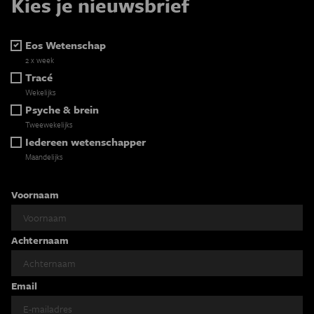
Kies je nieuwsbrief
Eos Wetenschap
2 x week
Tracé
Wekelijks
Psyche & brein
Tweewekelijks
Iedereen wetenschapper
Maandelijks
Voornaam
Achternaam
Email