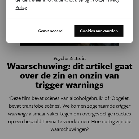
Policy
.
Geavanceerd
Cookies aanvaarden
Psyche & Brein
Waarschuwing: dit artikel gaat
over de zin en onzin van
trigger warnings
‘Deze film bevat scènes van alcoholgebruik’ of ‘Opgelet:
bevat transfobe scènes’. We komen zogenaamde
trigger
warnings
alsmaar vaker tegen om overgevoelige reacties
op een bepaald thema te voorkomen. Hoe nuttig zijn die
waarschuwingen?