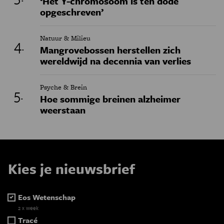
‘Het Y-chromosoom is ten dode
opgeschreven’
Natuur & Milieu
Mangrovebossen herstellen zich
wereldwijd na decennia van verlies
Psyche & Brein
Hoe sommige breinen alzheimer
weerstaan
Kies je nieuwsbrief
Eos Wetenschap
2 x week
Tracé