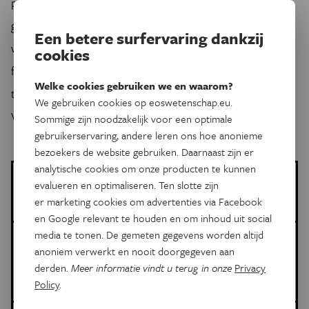
provincies oploopt tot zes jaar, en dat er in de sector
gevreesd wordt voor een nieuwe budgettaire krimp
Een betere surfervaring dankzij
wanneer volgend jaar de zogenaamde 'persoonsvolgende
cookies
financiering' geïntroduceerd wordt, die een zorgbudget
Welke cookies gebruiken we en waarom?
toekent aan personen en niet langer aan instellingen.
We gebruiken cookies op eoswetenschap.eu.
Verbetering is dus nog niet in zicht.
Sommige zijn noodzakelijk voor een optimale
gebruikerservaring, andere leren ons hoe anonieme
bezoekers de website gebruiken. Daarnaast zijn er
analytische cookies om onze producten te kunnen
Tim Vernimmen
evalueren en optimaliseren. Ten slotte zijn
Meer artikels van deze auteur
er marketing cookies om advertenties via Facebook
en Google relevant te houden en om inhoud uit social
media te tonen. De gemeten gegevens worden altijd
Meer over de volgende onderwerpen:
anoniem verwerkt en nooit doorgegeven aan
Psyche & Brein
Autisme: wat zegt de wetenschap?
gedrag
derden.
Meer informatie vindt u terug in onze
Privacy
proefdieren
Policy
.