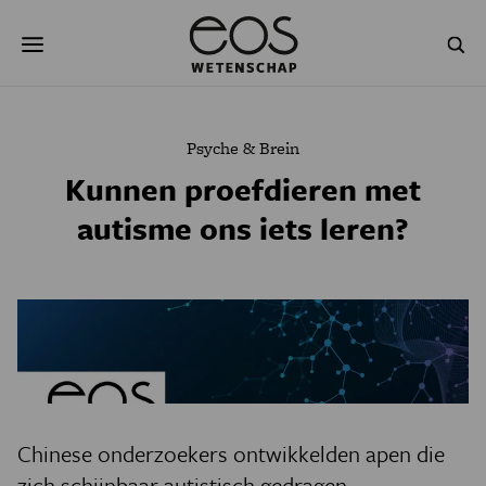
Overslaan
Zoeken
en
naar
de
inhoud
gaan
NATUUR & MILIEU
TECHNOLOGIE
Psyche & Brein
GEZONDHEID
RUIMTE
Kunnen proefdieren met
autisme ons iets leren?
NATUURWETENSCHAPPEN
GESCHIEDENIS
PSYCHE & BREIN
BLOGS
PODCAST
AGENDA
JONGE UITDAGERS
Chinese onderzoekers ontwikkelden apen die
zich schijnbaar autistisch gedragen.