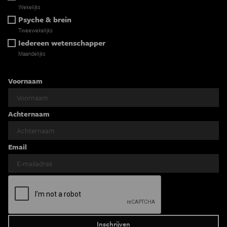
Wekelijks
Psyche & brein
Tweewekelijks
Iedereen wetenschapper
Maandelijks
Voornaam
Achternaam
Email