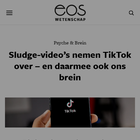
Overslaan
Zoeken
en
naar
de
inhoud
gaan
NATUUR & MILIEU
TECHNOLOGIE
Psyche & Brein
GEZONDHEID
RUIMTE
Sludge-video’s nemen TikTok
over – en daarmee ook ons
NATUURWETENSCHAPPEN
GESCHIEDENIS
brein
PSYCHE & BREIN
BLOGS
PODCAST
AGENDA
JONGE UITDAGERS