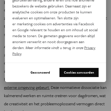
gebruikerservaring, andere leren ons hoe anonieme
posts kijken en elke post bestaat uit drie video's die tegelijk
bezoekers de website gebruiken. Daarnaast zijn er
op één scherm worden afgespeeld, dan is dat een heleboel
analytische cookies om onze producten te kunnen
zintuiglijke input. Het consumeren van sludge content in dit
evalueren en optimaliseren. Ten slotte zijn
er marketing cookies om advertenties via Facebook
tempo kan ervoor zorgen dat ze een enorme hoeveelheid
en Google relevant te houden en om inhoud uit social
stimulatie nodig hebben om hun aandacht erbij te houden.
media te tonen. De gemeten gegevens worden altijd
anoniem verwerkt en nooit doorgegeven aan
Andere onderzoekers merken op dat sludge content kan
derden.
Meer informatie vindt u terug in onze
Privacy
Policy
.
zorgen voor omgevingen die ideaal zijn voor normatieve
dissociatie. Het kan ons brein met andere woorden op de
automatische piloot zetten. Als iemand al zijn energie op
Geavanceerd
Cookies aanvaarden
het scherm richt,
merkt hij niks meer van wat er in zijn
externe omgeving gebeurt.
Deze normatieve dissociatie kan
kalmerend werken en ruimte creëren voor dagdromen, wat
de creativiteit en het probleemoplossend vermogen direct