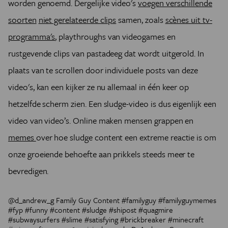
worden genoemd. Dergelijke video's
voegen verschillende
soorten
niet gerelateerde clips
samen, zoals
scènes uit tv-
programma's
, playthroughs van videogames en
rustgevende clips van pastadeeg dat wordt uitgerold. In
plaats van te scrollen door individuele posts van deze
video's, kan een kijker ze nu allemaal in één keer op
hetzelfde scherm zien. Een sludge-video is dus eigenlijk een
video van video’s. Online maken mensen grappen en
memes
over hoe sludge content een extreme reactie is om
onze groeiende behoefte aan prikkels steeds meer te
bevredigen.
@d_andrew_g
Family Guy Content
#familyguy
#familyguymemes
#fyp
#funny
#content
#sludge
#shipost
#quagmire
#subwaysurfers
#slime
#satisfying
#brickbreaker
#minecraft