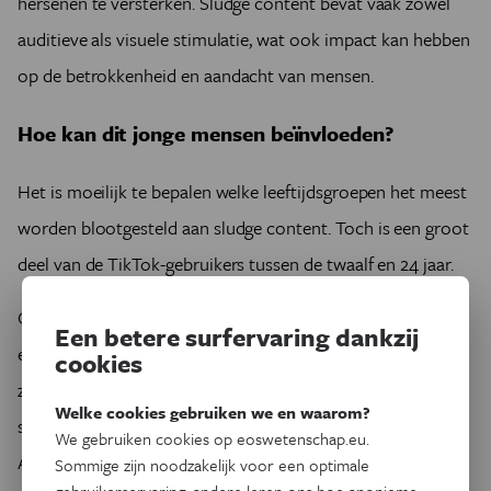
hersenen te versterken. Sludge content bevat vaak zowel
auditieve als visuele stimulatie, wat ook impact kan hebben
op de betrokkenheid en aandacht van mensen.
Hoe kan dit jonge mensen beïnvloeden?
Het is moeilijk te bepalen welke leeftijdsgroepen het meest
worden blootgesteld aan sludge content. Toch is een groot
deel van de TikTok-gebruikers tussen de twaalf en 24 jaar.
Onderzoekers zijn nog steeds druk in discussie over de
Een betere surfervaring dankzij
effecten van sludge content op de cognitieve ontwikkeling,
cookies
zegt Moreno. Sommige onderzoekers menen dat dit te veel
Welke cookies gebruiken we en waarom?
stimulatie is voor mensen met hersenen in ontwikkeling.
We gebruiken cookies op eoswetenschap.eu.
Als jonge mensen de hele dag achter elkaar naar sludge
Sommige zijn noodzakelijk voor een optimale