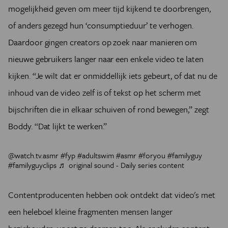
mogelijkheid geven om meer tijd kijkend te doorbrengen,
of anders gezegd hun ‘consumptieduur’ te verhogen.
Daardoor gingen creators op zoek naar manieren om
nieuwe gebruikers langer naar een enkele video te laten
kijken. “Je wilt dat er onmiddellijk iets gebeurt, of dat nu de
inhoud van de video zelf is of tekst op het scherm met
bijschriften die in elkaar schuiven of rond bewegen,” zegt
Boddy. “Dat lijkt te werken.”
@watch.tv.asmr
#fyp
#adultswim
#asmr
#foryou
#familyguy
#familyguyclips
♬ original sound - Daily series content
Contentproducenten hebben ook ontdekt dat video's met
een heleboel kleine fragmenten mensen langer