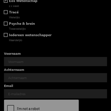
Eos Wetenschap
2 x week
Tracé
Wekelijks
Psyche & brein
Tweewekelijks
Iedereen wetenschapper
Maandelijks
Voornaam
Achternaam
Email